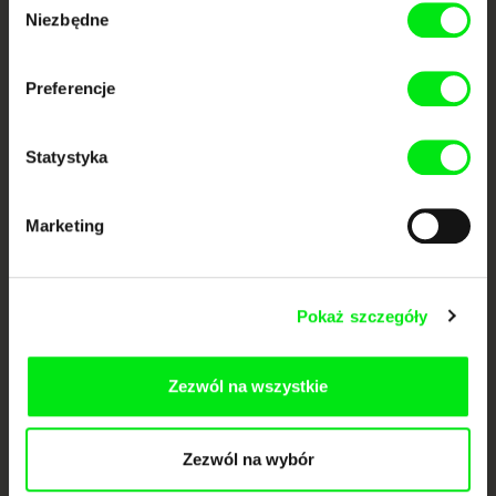
Twoje kino
Niezbędne
zgody
dokumentalne online
Preferencje
Nowe festiwalowe filmy
każdego tygodnia
Statystyka
Portal DAFilms.pl powstał w wyniku inicjatywy Doc Alliance, kreatywnej
współpracy 7 europejskich festiwali kina dokumentalnego. Naszym celem
Marketing
jest przesuwać granice filmu dokumentalnego, wspierać jego
różnorodność i promować wartościowe autorskie filmy.
Członkowie Doc Alliance
Pokaż szczegóły
Zezwól na wszystkie
Zezwól na wybór