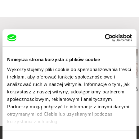
Podobne filmy (20)
Niniejsza strona korzysta z plików cookie
Wykorzystujemy pliki cookie do spersonalizowania treści
i reklam, aby oferować funkcje społecznościowe i
Deborah Stratman
Deborah Stratman
Lesia Diak
analizować ruch w naszej witrynie. Informacje o tym, jak
Last Things
Vever (for Barbara)
Dad's Lullaby
korzystasz z naszej witryny, udostępniamy partnerom
społecznościowym, reklamowym i analitycznym.
Partnerzy mogą połączyć te informacje z innymi danymi
otrzymanymi od Ciebie lub uzyskanymi podczas
korzystania z ich usług.
Wybór