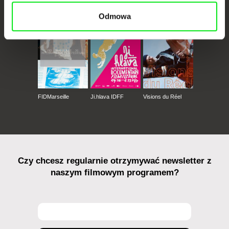
CPH:DOX
Doclisboa
Millennium Docs
DOK Leipzig
Against Gravity
Odmowa
FIDMarseille
Ji.hlava IDFF
Visions du Réel
Czy chcesz regularnie otrzymywać newsletter z
naszym filmowym programem?