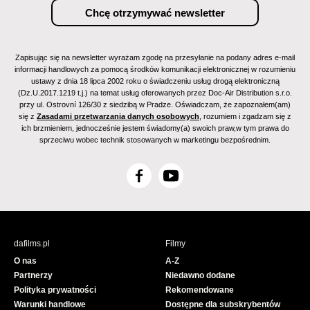
Zapisując się na newsletter wyrażam zgodę na przesyłanie na podany adres e-mail
informacji handlowych za pomocą środków komunikacji elektronicznej w rozumieniu
ustawy z dnia 18 lipca 2002 roku o świadczeniu usług drogą elektroniczną
(Dz.U.2017.1219 t.j.) na temat usług oferowanych przez Doc-Air Distribution s.r.o.
przy ul. Ostrovní 126/30 z siedzibą w Pradze. Oświadczam, że zapoznałem(am)
się z
Zasadami przetwarzania danych osobowych
, rozumiem i zgadzam się z
ich brzmieniem, jednocześnie jestem świadomy(a) swoich praw,w tym prawa do
sprzeciwu wobec technik stosowanych w marketingu bezpośrednim.
F
Y
a
o
c
u
e
T
b
u
dafilms.pl
Filmy
o
b
O nas
A-Z
o
e
Partnerzy
Niedawno dodane
k
Polityka prywatności
Rekomendowane
Warunki handlowe
Dostępne dla subskrybentów