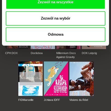
Zezwól na wszystkie
Członkowie Doc Alliance
Zezwól na wybór
Odmowa
CPH:DOX
Doclisboa
Millennium Docs
DOK Leipzig
Against Gravity
FIDMarseille
Ji.hlava IDFF
Visions du Réel