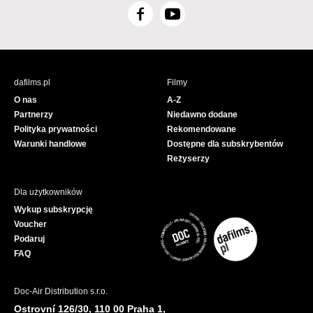
F
Y
a
o
c
u
e
T
b
u
dafilms.pl
Filmy
o
b
O nas
A-Z
o
e
Partnerzy
Niedawno dodane
k
Polityka prywatności
Rekomendowane
Warunki handlowe
Dostępne dla subskrybentów
Reżyserzy
Dla użytkowników
Wykup subskrypcję
Voucher
Podaruj
FAQ
Doc-Air Distribution s.r.o.
Ostrovní 126/30, 110 00 Praha 1,