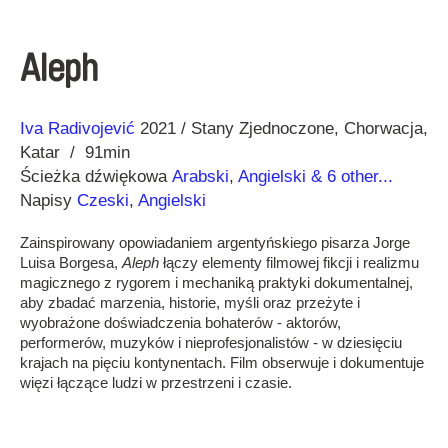
Aleph
Reżyseria
Rok
Iva Radivojević
2021
Stany Zjednoczone
Chorwacja
Katar
91min
Ścieżka dźwiękowa
Arabski
,
Angielski
& 6 other...
Napisy
Czeski
,
Angielski
Zainspirowany opowiadaniem argentyńskiego pisarza Jorge
Luisa Borgesa,
Aleph
łączy elementy filmowej fikcji i realizmu
magicznego z rygorem i mechaniką praktyki dokumentalnej,
aby zbadać marzenia, historie, myśli oraz przeżyte i
wyobrażone doświadczenia bohaterów - aktorów,
performerów, muzyków i nieprofesjonalistów - w dziesięciu
krajach na pięciu kontynentach. Film obserwuje i dokumentuje
więzi łączące ludzi w przestrzeni i czasie.