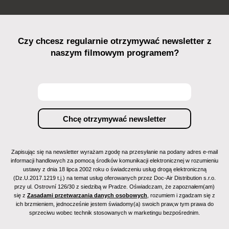
Czy chcesz regularnie otrzymywać newsletter z
naszym filmowym programem?
Zapisując się na newsletter wyrażam zgodę na przesyłanie na podany adres e-mail
informacji handlowych za pomocą środków komunikacji elektronicznej w rozumieniu
ustawy z dnia 18 lipca 2002 roku o świadczeniu usług drogą elektroniczną
(Dz.U.2017.1219 t.j.) na temat usług oferowanych przez Doc-Air Distribution s.r.o.
przy ul. Ostrovní 126/30 z siedzibą w Pradze. Oświadczam, że zapoznałem(am)
się z
Zasadami przetwarzania danych osobowych
, rozumiem i zgadzam się z
ich brzmieniem, jednocześnie jestem świadomy(a) swoich praw,w tym prawa do
sprzeciwu wobec technik stosowanych w marketingu bezpośrednim.