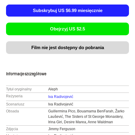
Subskrybuj US $6.99 miesięcznie
Obejrzyj US $2.5
Film nie jest dostępny do pobrania
Informacje szczegółowe
Tytuł oryginalny
Aleph
Reżyseria
Iva Radivojević
Scenariusz
Iva Radivojević
Obsada
Guillermina Pico, Bouamama BenFarah, Žarko
Laušević, The Sisters of St George Monastery,
Irina Giri, Desire Marea, Anne Waldman
Zdjęcia
Jimmy Ferguson