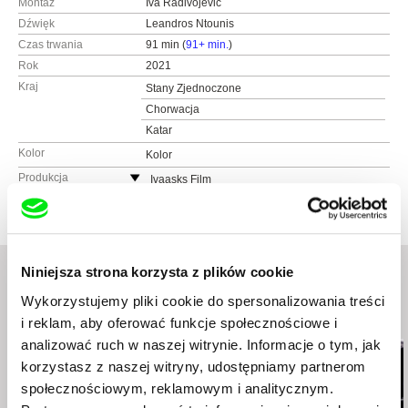
Montaż
Iva Radivojević
Dźwięk
Leandros Ntounis
Czas trwania
91 min (
91+ min.
)
Rok
2021
Kraj
Stany Zjednoczone
Chorwacja
Katar
Kolor
Kolor
Produkcja
Ivaasks Film
New York
Stany Zjednoczone
e-mail:
info@ivaasks.com
Picture Palace Pictures
Niniejsza strona korzysta z plików cookie
www:
https://picturepalacepictures.com
Wykorzystujemy pliki cookie do spersonalizowania treści
e-mail:
picturepalacesale@yahoo.com
Podobne filmy (20)
i reklam, aby oferować funkcje społecznościowe i
analizować ruch w naszej witrynie. Informacje o tym, jak
korzystasz z naszej witryny, udostępniamy partnerom
społecznościowym, reklamowym i analitycznym.