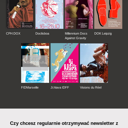
CPH:DOX
Doclisboa
Millennium Docs
DOK Leipzig
Against Gravity
FIDMarseille
Ji.hlava IDFF
Visions du Réel
Czy chcesz regularnie otrzymywać newsletter z