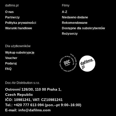
b
u
dafilms.pl
Filmy
o
b
O nas
A-Z
o
e
Partnerzy
Niedawno dodane
k
Polityka prywatności
Rekomendowane
Warunki handlowe
Dostępne dla subskrybentów
Reżyserzy
Dla użytkowników
Wykup subskrypcję
Voucher
Podaruj
FAQ
Doc-Air Distribution s.r.o.
Ostrovní 126/30, 110 00 Praha 1,
Czech Republic
IČO: 10981241, VAT: CZ10981241
Tel.: +420 777 613 094 (pon.–pt 9:00–16:00)
E-mail:
info@dafilms.com