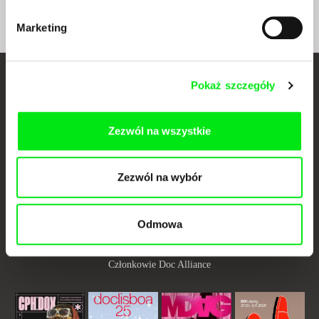
845 45 Bratislava
Marketing
Słowacja
www:
https://www.rtvs.sk/
Pokaż szczegóły
Twoje kino
dokumentalne online
Zezwól na wszystkie
Nowe festiwalowe filmy
każdego tygodnia
Zezwól na wybór
Portal DAFilms.pl powstał w wyniku inicjatywy Doc Alliance, kreatywnej
Odmowa
współpracy 7 europejskich festiwali kina dokumentalnego. Naszym celem
jest przesuwać granice filmu dokumentalnego, wspierać jego
różnorodność i promować wartościowe autorskie filmy.
Członkowie Doc Alliance