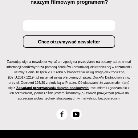
naszym filmowym programem?
Zapisując się na newsletter wyrażam zgodę na przesyłanie na podany adres e-mail
informacji handlowych za pomocą środków komunikacji elektronicznej w rozumieniu
ustawy z dnia 18 lipca 2002 roku o świadczeniu usług drogą elektroniczną
(Dz.U.2017.1219 t.j.) na temat usług oferowanych przez Doc-Air Distribution s.r.o.
przy ul. Ostrovní 126/30 z siedzibą w Pradze. Oświadczam, że zapoznałem(am)
się z
Zasadami przetwarzania danych osobowych
, rozumiem i zgadzam się z
ich brzmieniem, jednocześnie jestem świadomy(a) swoich praw,w tym prawa do
sprzeciwu wobec technik stosowanych w marketingu bezpośrednim.
F
Y
a
o
c
u
e
T