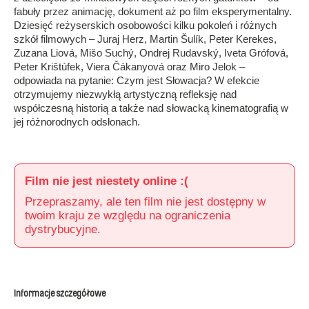
fabuły przez animację, dokument aż po film eksperymentalny.
Dziesięć reżyserskich osobowości kilku pokoleń i różnych
szkół filmowych – Juraj Herz, Martin Šulík, Peter Kerekes,
Zuzana Liová, Mišo Suchý, Ondrej Rudavský, Iveta Grófová,
Peter Krištúfek, Viera Čákanyová oraz Miro Jelok –
odpowiada na pytanie: Czym jest Słowacja? W efekcie
otrzymujemy niezwykłą artystyczną refleksję nad
współczesną historią a także nad słowacką kinematografią w
jej różnorodnych odsłonach.
Film nie jest niestety online :(
Przepraszamy, ale ten film nie jest dostępny w
twoim kraju ze względu na ograniczenia
dystrybucyjne.
Informacje szczegółowe