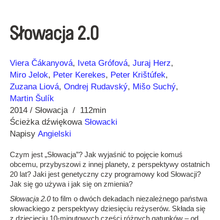
Słowacja 2.0
Reżyseria
Rok
Viera Čákanyová
Iveta Grófová
Juraj Herz
Miro Jelok
Peter Kerekes
Peter Krištúfek
Zuzana Liová
Ondrej Rudavský
Mišo Suchý
Martin Šulík
2014
Słowacja
112min
Ścieżka dźwiękowa
Słowacki
Napisy
Angielski
Czym jest „Słowacja”? Jak wyjaśnić to pojęcie komuś
obcemu, przybyszowi z innej planety, z perspektywy ostatnich
20 lat? Jaki jest genetyczny czy programowy kod Słowacji?
Jak się go używa i jak się on zmienia?
Słowacja 2.0
to film o dwóch dekadach niezależnego państwa
słowackiego z perspektywy dziesięciu reżyserów. Składa się
z dziecięciu 10-minutowych części różnych gatunków – od