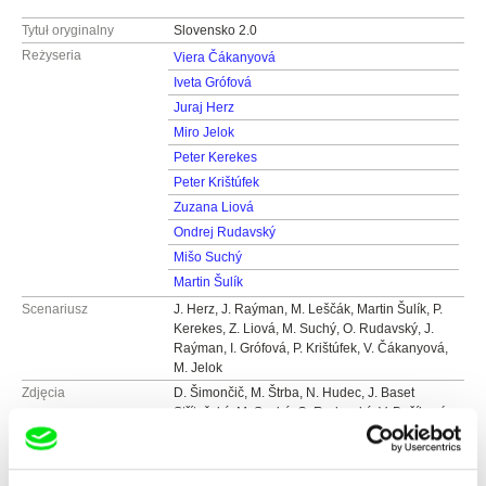
Tytuł oryginalny
Slovensko 2.0
Reżyseria
Viera Čákanyová
Iveta Grófová
Juraj Herz
Miro Jelok
Peter Kerekes
Peter Krištúfek
Zuzana Liová
Ondrej Rudavský
Mišo Suchý
Martin Šulík
Scenariusz
J. Herz, J. Raýman, M. Leščák, Martin Šulík, P.
Kerekes, Z. Liová, M. Suchý, O. Rudavský, J.
Raýman, I. Grófová, P. Krištúfek, V. Čákanyová,
M. Jelok
Zdjęcia
D. Šimončič, M. Štrba, N. Hudec, J. Baset
Střítežský, M. Suchý, O. Rudavský, V. Bačíková,
M. Štrba, Š. Dvořáček, J. Mravec
Montaż
J. Svoboda, Marek Šulík, A. Gojdičová, A.
Gojdičová, M. Šulík, O. Rudavský, Fr.