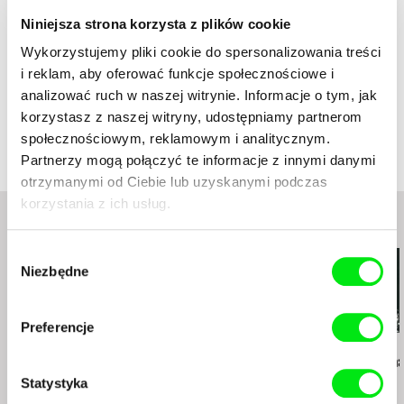
Krähenbiel, M. Šlapeta, A. Gojdičová, P. Morávek
Niniejsza strona korzysta z plików cookie
Czas trwania
112 min (
91+ min.
)
Rok
2014
Wykorzystujemy pliki cookie do spersonalizowania treści
Kraj
Słowacja
i reklam, aby oferować funkcje społecznościowe i
analizować ruch w naszej witrynie. Informacje o tym, jak
Kolor
Kolor
korzystasz z naszej witryny, udostępniamy partnerom
Produkcja
Filmpark production s.r.o.
społecznościowym, reklamowym i analitycznym.
Bajkalská 7A
Dystrybucja
MPhilms
Partnerzy mogą połączyć te informacje z innymi danymi
831 04 Bratislava
Horná 5
otrzymanymi od Ciebie lub uzyskanymi podczas
Słowacja
83152 Bratislava
korzystania z ich usług.
www:
http://www.filmpark.sk
Słowacja
e-mail:
peter@filmpark.sk
Podobne filmy (20)
www:
http://www.mphilms.sk/
e-mail:
mphilms@mphilms.sk
MPhilms
Wybór
Niezbędne
Horná 5
zgody
83152 Bratislava
Słowacja
Preferencje
www:
http://www.mphilms.sk/
Peter Kerekes
Agnès Varda
Jørgen Leth
e-mail:
mphilms@mphilms.sk
Kucharze historii
Kłamliwy dokument
Life in Denm
Rozhlas a televízia Slovenska
Statystyka
Mlynská dolina