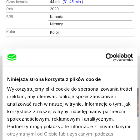
Czas trwania
44 min (
31-45 min.
)
Rok
2020
Kraj
Kanada
Niemcy
Kolor
Kolor
Niniejsza strona korzysta z plików cookie
Podobne filmy (20)
Wykorzystujemy pliki cookie do spersonalizowania treści
i reklam, aby oferować funkcje społecznościowe i
analizować ruch w naszej witrynie. Informacje o tym, jak
korzystasz z naszej witryny, udostępniamy partnerom
społecznościowym, reklamowym i analitycznym.
Kamal Aljafari
Kamal Aljafari
Kamal Aljafari
Partnerzy mogą połączyć te informacje z innymi danymi
Recollection
PARADISO, XXXI, 108
A Fidai Film
otrzymanymi od Ciebie lub uzyskanymi podczas