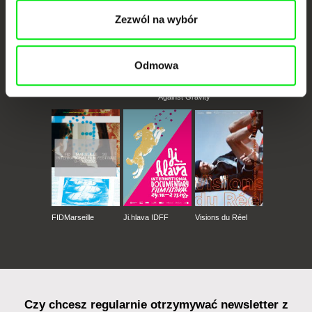
Zezwól na wybór
Odmowa
CPH:DOX
Doclisboa
Millennium Docs
DOK Leipzig
Against Gravity
FIDMarseille
Ji.hlava IDFF
Visions du Réel
Czy chcesz regularnie otrzymywać newsletter z