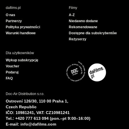
b
u
dafilms.pl
Filmy
o
b
O nas
A-Z
o
e
Partnerzy
Niedawno dodane
k
Polityka prywatności
Rekomendowane
Warunki handlowe
Dostępne dla subskrybentów
Reżyserzy
Dla użytkowników
Wykup subskrypcję
Voucher
Podaruj
FAQ
Doc-Air Distribution s.r.o.
Ostrovní 126/30, 110 00 Praha 1,
Czech Republic
IČO: 10981241, VAT: CZ10981241
Tel.: +420 777 613 094 (pon.–pt 9:00–16:00)
E-mail:
info@dafilms.com