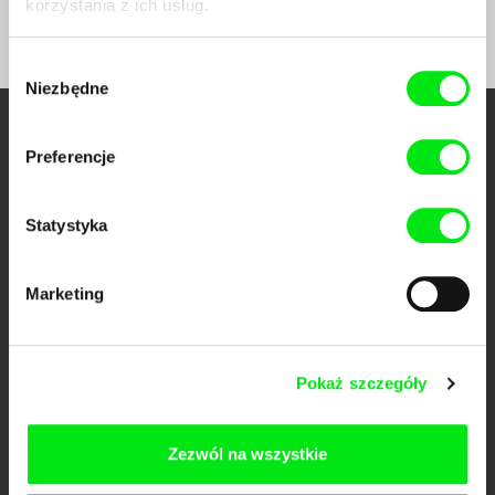
korzystania z ich usług.
Wybór
Niezbędne
zgody
Twoje kino
Preferencje
dokumentalne online
Statystyka
Nowe festiwalowe filmy
każdego tygodnia
Marketing
Portal DAFilms.pl powstał w wyniku inicjatywy Doc Alliance, kreatywnej
współpracy 7 europejskich festiwali kina dokumentalnego. Naszym celem
jest przesuwać granice filmu dokumentalnego, wspierać jego
Pokaż szczegóły
różnorodność i promować wartościowe autorskie filmy.
Członkowie Doc Alliance
Zezwól na wszystkie