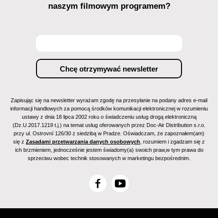
naszym filmowym programem?
Zapisując się na newsletter wyrażam zgodę na przesyłanie na podany adres e-mail
informacji handlowych za pomocą środków komunikacji elektronicznej w rozumieniu
ustawy z dnia 18 lipca 2002 roku o świadczeniu usług drogą elektroniczną
(Dz.U.2017.1219 t.j.) na temat usług oferowanych przez Doc-Air Distribution s.r.o.
przy ul. Ostrovní 126/30 z siedzibą w Pradze. Oświadczam, że zapoznałem(am)
się z
Zasadami przetwarzania danych osobowych
, rozumiem i zgadzam się z
ich brzmieniem, jednocześnie jestem świadomy(a) swoich praw,w tym prawa do
sprzeciwu wobec technik stosowanych w marketingu bezpośrednim.
F
Y
a
o
c
u
e
T