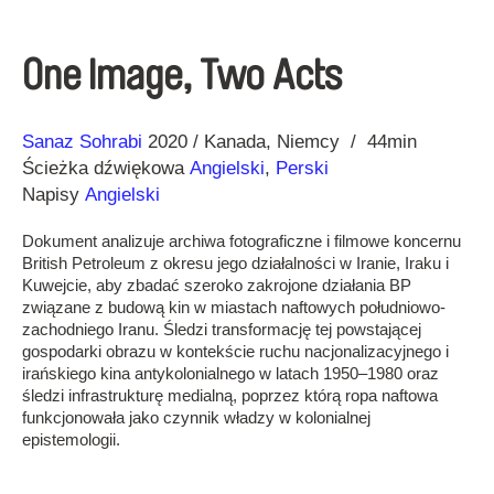
One Image, Two Acts
Reżyseria
Rok
Sanaz Sohrabi
2020
Kanada
Niemcy
44min
Ścieżka dźwiękowa
Angielski
,
Perski
Napisy
Angielski
Dokument analizuje archiwa fotograficzne i filmowe koncernu
British Petroleum z okresu jego działalności w Iranie, Iraku i
Kuwejcie, aby zbadać szeroko zakrojone działania BP
związane z budową kin w miastach naftowych południowo-
zachodniego Iranu. Śledzi transformację tej powstającej
gospodarki obrazu w kontekście ruchu nacjonalizacyjnego i
irańskiego kina antykolonialnego w latach 1950–1980 oraz
śledzi infrastrukturę medialną, poprzez którą ropa naftowa
funkcjonowała jako czynnik władzy w kolonialnej
epistemologii.