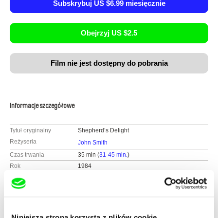
Subskrybuj US $6.99 miesięcznie
Obejrzyj US $2.5
Film nie jest dostępny do pobrania
Informacje szczegółowe
Tytuł oryginalny
Shepherd’s Delight
Reżyseria
John Smith
Czas trwania
35 min (
31-45 min.
)
Rok
1984
Kraj
Wielka Brytania
Kolor
Kolor
Niniejsza strona korzysta z plików cookie