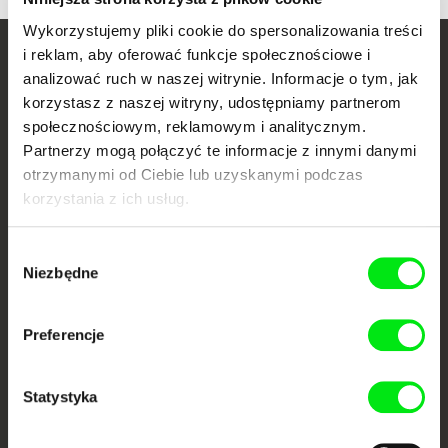
Wykorzystujemy pliki cookie do spersonalizowania treści
i reklam, aby oferować funkcje społecznościowe i
Twoje kino
analizować ruch w naszej witrynie. Informacje o tym, jak
korzystasz z naszej witryny, udostępniamy partnerom
dokumentalne online
społecznościowym, reklamowym i analitycznym.
Partnerzy mogą połączyć te informacje z innymi danymi
Nowe festiwalowe filmy
otrzymanymi od Ciebie lub uzyskanymi podczas
każdego tygodnia
korzystania z ich usług.
Portal DAFilms.pl powstał w wyniku inicjatywy Doc Alliance, kreatywnej
Wybór
współpracy 7 europejskich festiwali kina dokumentalnego. Naszym celem
Niezbędne
jest przesuwać granice filmu dokumentalnego, wspierać jego
zgody
różnorodność i promować wartościowe autorskie filmy.
Członkowie Doc Alliance
Preferencje
Statystyka