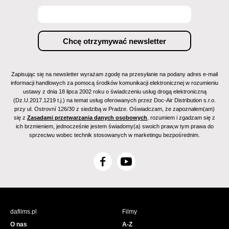
Zapisując się na newsletter wyrażam zgodę na przesyłanie na podany adres e-mail
informacji handlowych za pomocą środków komunikacji elektronicznej w rozumieniu
ustawy z dnia 18 lipca 2002 roku o świadczeniu usług drogą elektroniczną
(Dz.U.2017.1219 t.j.) na temat usług oferowanych przez Doc-Air Distribution s.r.o.
przy ul. Ostrovní 126/30 z siedzibą w Pradze. Oświadczam, że zapoznałem(am)
się z
Zasadami przetwarzania danych osobowych
, rozumiem i zgadzam się z
ich brzmieniem, jednocześnie jestem świadomy(a) swoich praw,w tym prawa do
sprzeciwu wobec technik stosowanych w marketingu bezpośrednim.
F
Y
a
o
c
u
e
T
b
u
dafilms.pl
Filmy
o
b
O nas
A-Z
o
e