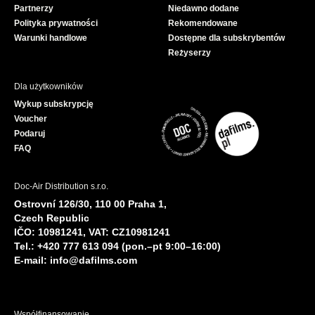
Partnerzy
Niedawno dodane
k
Polityka prywatności
Rekomendowane
Warunki handlowe
Dostępne dla subskrybentów
Reżyserzy
Dla użytkowników
Wykup subskrypcję
Voucher
Podaruj
FAQ
Doc-Air Distribution s.r.o.
Ostrovní 126/30, 110 00 Praha 1,
Czech Republic
IČO: 10981241, VAT: CZ10981241
Tel.: +420 777 613 094 (pon.–pt 9:00–16:00)
E-mail:
info@dafilms.com
Współfinansowanie