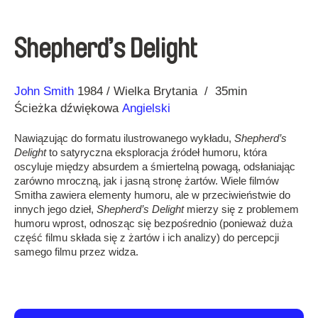
Shepherd’s Delight
Reżyseria
Rok
John Smith
1984
Wielka Brytania
35min
Ścieżka dźwiękowa
Angielski
Nawiązując do formatu ilustrowanego wykładu,
Shepherd’s
Delight
to satyryczna eksploracja źródeł humoru, która
oscyluje między absurdem a śmiertelną powagą, odsłaniając
zarówno mroczną, jak i jasną stronę żartów. Wiele filmów
Smitha zawiera elementy humoru, ale w przeciwieństwie do
innych jego dzieł,
Shepherd’s Delight
mierzy się z problemem
humoru wprost, odnosząc się bezpośrednio (ponieważ duża
część filmu składa się z żartów i ich analizy) do percepcji
samego filmu przez widza.