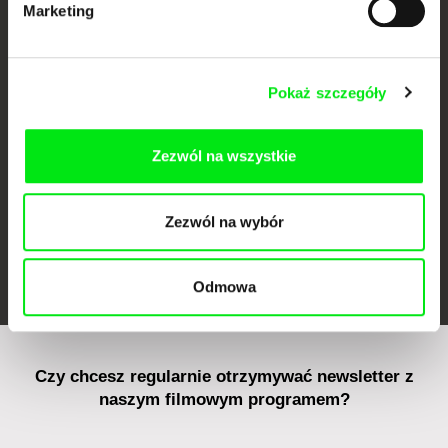
Marketing
CPH:DOX
Doclisboa
Millennium Docs
DOK Leipzig
Against Gravity
Pokaż szczegóły
Zezwól na wszystkie
Zezwól na wybór
FIDMarseille
Ji.hlava IDFF
Visions du Réel
Odmowa
Czy chcesz regularnie otrzymywać newsletter z
naszym filmowym programem?