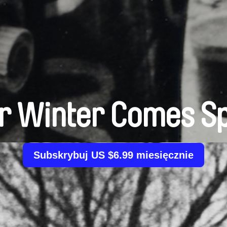
r Winter Comes S
Subskrybuj US $6.99 miesięcznie