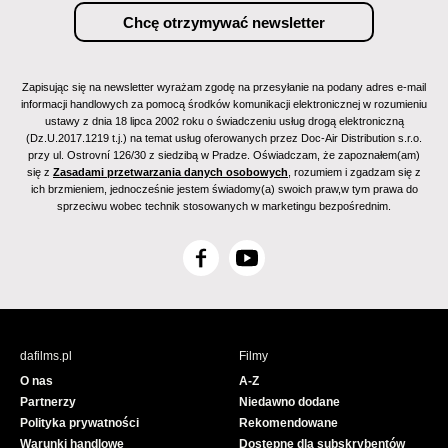
Zapisując się na newsletter wyrażam zgodę na przesyłanie na podany adres e-mail
informacji handlowych za pomocą środków komunikacji elektronicznej w rozumieniu
ustawy z dnia 18 lipca 2002 roku o świadczeniu usług drogą elektroniczną
(Dz.U.2017.1219 t.j.) na temat usług oferowanych przez Doc-Air Distribution s.r.o.
przy ul. Ostrovní 126/30 z siedzibą w Pradze. Oświadczam, że zapoznałem(am)
się z
Zasadami przetwarzania danych osobowych
, rozumiem i zgadzam się z
ich brzmieniem, jednocześnie jestem świadomy(a) swoich praw,w tym prawa do
sprzeciwu wobec technik stosowanych w marketingu bezpośrednim.
F
Y
a
o
c
u
e
T
b
u
dafilms.pl
Filmy
o
b
O nas
A-Z
o
e
Partnerzy
Niedawno dodane
k
Polityka prywatności
Rekomendowane
Warunki handlowe
Dostępne dla subskrybentów