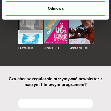
CPH:DOX
Doclisboa
Millennium Docs
DOK Leipzig
Against Gravity
Odmowa
FIDMarseille
Ji.hlava IDFF
Visions du Réel
Czy chcesz regularnie otrzymywać newsletter z
naszym filmowym programem?