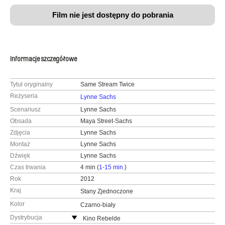
Film nie jest dostępny do pobrania
Informacje szczegółowe
Tytuł oryginalny
Same Stream Twice
Reżyseria
Lynne Sachs
Scenariusz
Lynne Sachs
Obsada
Maya Street-Sachs
Zdjęcia
Lynne Sachs
Montaż
Lynne Sachs
Dźwięk
Lynne Sachs
Czas trwania
4 min (
1-15 min.
)
Rok
2012
Kraj
Stany Zjednoczone
Kolor
Czarno-biały
Dystrybucja
Kino Rebelde