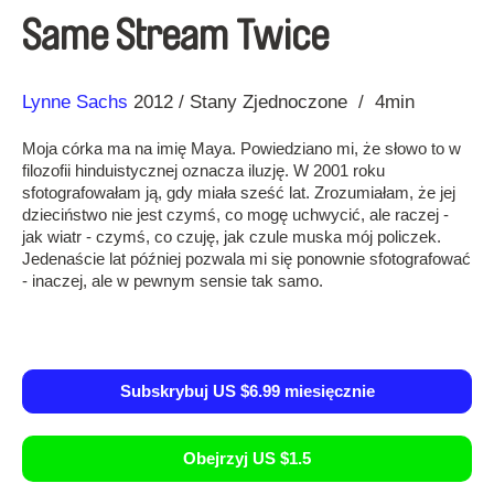
Same Stream Twice
Reżyseria
Rok
Lynne Sachs
2012
Stany Zjednoczone
4min
Moja córka ma na imię Maya. Powiedziano mi, że słowo to w
filozofii hinduistycznej oznacza iluzję. W 2001 roku
sfotografowałam ją, gdy miała sześć lat. Zrozumiałam, że jej
dzieciństwo nie jest czymś, co mogę uchwycić, ale raczej -
jak wiatr - czymś, co czuję, jak czule muska mój policzek.
Jedenaście lat później pozwala mi się ponownie sfotografować
- inaczej, ale w pewnym sensie tak samo.
Subskrybuj US $6.99 miesięcznie
Obejrzyj US $1.5