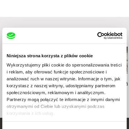
www:
http://www.kinorebelde.com
e-mail:
distribution@kinorebelde.com
Podobne filmy (20)
Niniejsza strona korzysta z plików cookie
Wykorzystujemy pliki cookie do spersonalizowania treści
i reklam, aby oferować funkcje społecznościowe i
analizować ruch w naszej witrynie. Informacje o tym, jak
Deborah Stratman
Deborah Stratman
Lesia Diak
Last Things
Vever (for Barbara)
Dad's Lullaby
korzystasz z naszej witryny, udostępniamy partnerom
społecznościowym, reklamowym i analitycznym.
Partnerzy mogą połączyć te informacje z innymi danymi
otrzymanymi od Ciebie lub uzyskanymi podczas
korzystania z ich usług.
Wybór