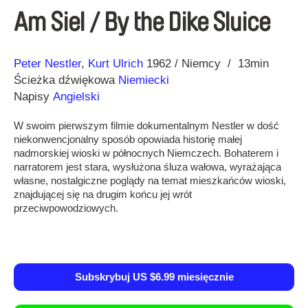
Am Siel / By the Dike Sluice
Reżyseria
Rok
Peter Nestler
Kurt Ulrich
1962
Niemcy
13min
Ścieżka dźwiękowa
Niemiecki
Napisy
Angielski
W swoim pierwszym filmie dokumentalnym Nestler w dość
niekonwencjonalny sposób opowiada historię małej
nadmorskiej wioski w północnych Niemczech. Bohaterem i
narratorem jest stara, wysłużona śluza wałowa, wyrażająca
własne, nostalgiczne poglądy na temat mieszkańców wioski,
znajdującej się na drugim końcu jej wrót
przeciwpowodziowych.
Subskrybuj US $6.99 miesięcznie