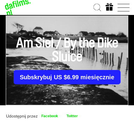
Am Siel / By the Dike
Sluice
Subskrybuj US $6.99 miesięcznie
Udostępnij przez
Facebook
Twitter