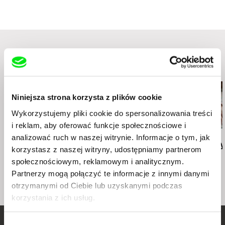
Podobne filmy (20)
Niniejsza strona korzysta z plików cookie
Wykorzystujemy pliki cookie do spersonalizowania treści
i reklam, aby oferować funkcje społecznościowe i
analizować ruch w naszej witrynie. Informacje o tym, jak
Deborah Stratman
Deborah Stratman
Lesia Diak
Last Things
Vever (for Barbara)
Dad's Lullaby
korzystasz z naszej witryny, udostępniamy partnerom
społecznościowym, reklamowym i analitycznym.
Partnerzy mogą połączyć te informacje z innymi danymi
otrzymanymi od Ciebie lub uzyskanymi podczas
korzystania z ich usług.
Wybór