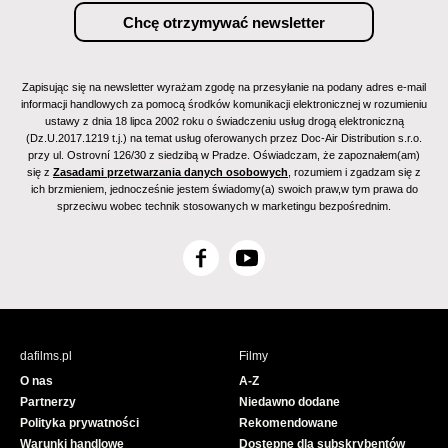
Zapisując się na newsletter wyrażam zgodę na przesyłanie na podany adres e-mail
informacji handlowych za pomocą środków komunikacji elektronicznej w rozumieniu
ustawy z dnia 18 lipca 2002 roku o świadczeniu usług drogą elektroniczną
(Dz.U.2017.1219 t.j.) na temat usług oferowanych przez Doc-Air Distribution s.r.o.
przy ul. Ostrovní 126/30 z siedzibą w Pradze. Oświadczam, że zapoznałem(am)
się z
Zasadami przetwarzania danych osobowych
, rozumiem i zgadzam się z
ich brzmieniem, jednocześnie jestem świadomy(a) swoich praw,w tym prawa do
sprzeciwu wobec technik stosowanych w marketingu bezpośrednim.
F
Y
a
o
c
u
e
T
b
u
dafilms.pl
Filmy
o
b
O nas
A-Z
o
e
Partnerzy
Niedawno dodane
k
Polityka prywatności
Rekomendowane
Warunki handlowe
Dostępne dla subskrybentów