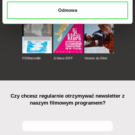
CPH:DOX
Doclisboa
Millennium Docs
DOK Leipzig
Against Gravity
Odmowa
FIDMarseille
Ji.hlava IDFF
Visions du Réel
Czy chcesz regularnie otrzymywać newsletter z
naszym filmowym programem?