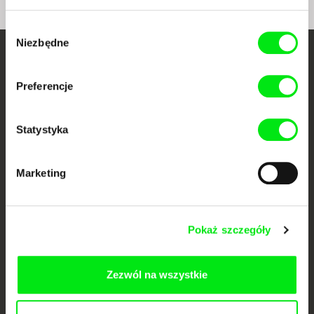
Wybór
Niezbędne
zgody
Twoje kino
Preferencje
dokumentalne online
Nowe festiwalowe filmy
Statystyka
każdego tygodnia
Marketing
Portal DAFilms.pl powstał w wyniku inicjatywy Doc Alliance, kreatywnej
współpracy 7 europejskich festiwali kina dokumentalnego. Naszym celem
jest przesuwać granice filmu dokumentalnego, wspierać jego
różnorodność i promować wartościowe autorskie filmy.
Pokaż szczegóły
Członkowie Doc Alliance
Zezwól na wszystkie