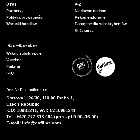
O nas
A-Z
o
e
Partnerzy
Niedawno dodane
k
Polityka prywatności
Rekomendowane
Warunki handlowe
Dostępne dla subskrybentów
Reżyserzy
Dla użytkowników
Wykup subskrypcję
Voucher
Podaruj
FAQ
Doc-Air Distribution s.r.o.
Ostrovní 126/30, 110 00 Praha 1,
Czech Republic
IČO: 10981241, VAT: CZ10981241
Tel.: +420 777 613 094 (pon.–pt 9:00–16:00)
E-mail:
info@dafilms.com