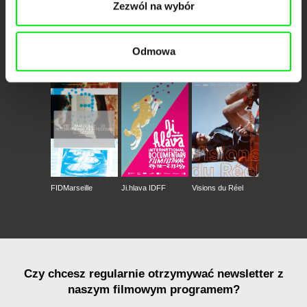
Zezwól na wybór
Odmowa
CPH:DOX
Doclisboa
Millennium Docs
DOK Leipzig
Against Gravity
FIDMarseille
Ji.hlava IDFF
Visions du Réel
Czy chcesz regularnie otrzymywać newsletter z
naszym filmowym programem?