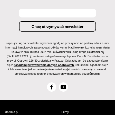
Zapisując się na newsletter wyrażam zgodę na przesyłanie na podany adres e-mail
informacji handlowych za pomocą środków komunikacji elektronicznej w rozumieniu
ustawy z dnia 18 lipca 2002 roku o świadczeniu usług drogą elektroniczną
(Dz.U.2017.1219 t.j.) na temat usług oferowanych przez Doc-Air Distribution s.r.o.
przy ul. Ostrovní 126/30 z siedzibą w Pradze. Oświadczam, że zapoznałem(am)
się z
Zasadami przetwarzania danych osobowych
, rozumiem i zgadzam się z
ich brzmieniem, jednocześnie jestem świadomy(a) swoich praw,w tym prawa do
sprzeciwu wobec technik stosowanych w marketingu bezpośrednim.
F
Y
a
o
c
u
e
T
b
u
dafilms.pl
Filmy
o
b