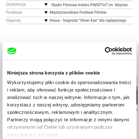
Dystrybucja
Studio Filmowe Indeks PWSFTviT im. Wojciec
ha Jerzego Hasa
Festiwale
Międzynarodowy Festiwal Filmów
ul. Targowa 61/63
Dokumentalnych Jihlava 2020, Czechy
Nagrody
ihlava - Nagroda "Silver Eye" dla najlepszego
90-323 Łódź
Koszaliński Festiwal Debiutów Filmowych
filmu krótkometrażowego
„Młodzi i Film”, Koszalin, 2020
Polska
Festiwal Mediów Człowiek w Zagrożeniu, Łódź,
www:
http://www.studioindeks.pl/
2020
tel.: +48 515 123 369
e-mail:
office@studioindeks.pl
Podobne filmy (20)
Niniejsza strona korzysta z plików cookie
Wykorzystujemy pliki cookie do spersonalizowania treści
i reklam, aby oferować funkcje społecznościowe i
analizować ruch w naszej witrynie. Informacje o tym, jak
korzystasz z naszej witryny, udostępniamy partnerom
Filip Jacobson
Aliaksandr Tsymbaliuk
Marcin Modzelew
społecznościowym, reklamowym i analitycznym.
Life Could Be So
Koka
Lift Lady
Partnerzy mogą połączyć te informacje z innymi danymi
Beautiful
otrzymanymi od Ciebie lub uzyskanymi podczas
korzystania z ich usług.