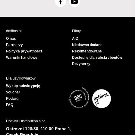
F
Y
a
o
c
u
e
T
b
u
dafilms.pl
Filmy
o
b
O nas
A-Z
o
e
Partnerzy
Niedawno dodane
k
Polityka prywatności
Rekomendowane
Warunki handlowe
Dostępne dla subskrybentów
Reżyserzy
Dla użytkowników
Wykup subskrypcję
Voucher
Podaruj
FAQ
Doc-Air Distribution s.r.o.
Ostrovní 126/30, 110 00 Praha 1,
Czech Republic