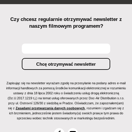
Czy chcesz regularnie otrzymywać newsletter z
naszym filmowym programem?
Zapisując się na newsletter wyrażam zgodę na przesyłanie na podany adres e-mail
informacji handlowych za pomocą środków komunikacji elektronicznej w rozumieniu
ustawy z dnia 18 lipca 2002 roku o świadczeniu usług drogą elektroniczną
(Dz.U.2017.1219 t.j.) na temat usług oferowanych przez Doc-Air Distribution s.r.o.
przy ul. Ostrovní 126/30 z siedzibą w Pradze. Oświadczam, że zapoznałem(am)
się z
Zasadami przetwarzania danych osobowych
, rozumiem i zgadzam się z
ich brzmieniem, jednocześnie jestem świadomy(a) swoich praw,w tym prawa do
sprzeciwu wobec technik stosowanych w marketingu bezpośrednim.