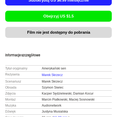
Subskrybuj US $6.99 miesięcznie
Obejrzyj US $1.5
Film nie jest dostępny do pobrania
Informacje szczegółowe
Tytuł oryginalny
Amerykański sen
Reżyseria
Marek Skrzecz
Scenariusz
Marek Skrzecz
Obsada
Szymon Siwiec
Zdjęcia
Kacper Sędzielewski, Damian Kocur
Montaż
Marcin Piatkowski, Maciej Sosnowski
Muzyka
Audionetwork
Dźwięk
Justyna Musialska