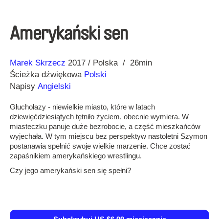
Amerykański sen
Reżyseria
Rok
Marek Skrzecz
2017
Polska
26min
Ścieżka dźwiękowa
Polski
Napisy
Angielski
Głuchołazy - niewielkie miasto, które w latach
dziewięćdziesiątych tętniło życiem, obecnie wymiera. W
miasteczku panuje duże bezrobocie, a część mieszkańców
wyjechała. W tym miejscu bez perspektyw nastoletni Szymon
postanawia spełnić swoje wielkie marzenie. Chce zostać
zapaśnikiem amerykańskiego wrestlingu.
Czy jego amerykański sen się spełni?