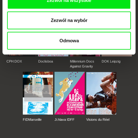
Zezwól na wszystkie
Członkowie Doc Alliance
Zezwól na wybór
Odmowa
CPH:DOX
Doclisboa
Millennium Docs
DOK Leipzig
Against Gravity
FIDMarseille
Ji.hlava IDFF
Visions du Réel