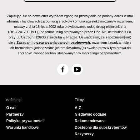
Zapisując się na newsletter wyrażam zgodę na przesyłanie na podany adres e-mail
informacji handlowych za pomocą środków komunikacji elektronicznej w rozumieniu
ustawy z dnia 18 lipca 2002 roku o świadczeniu usług drogą elektroniczną
(Dz.U.2017.1219 t.j.) na temat usług oferowanych przez Doc-Air Distribution s.r.o.
przy ul. Ostrovní 126/30 z siedzibą w Pradze. Oświadczam, że zapoznałem(am)
się z
Zasadami przetwarzania danych osobowych
, rozumiem i zgadzam się z
ich brzmieniem, jednocześnie jestem świadomy(a) swoich praw,w tym prawa do
sprzeciwu wobec technik stosowanych w marketingu bezpośrednim.
F
Y
a
o
c
u
e
T
b
u
dafilms.pl
Filmy
o
b
O nas
A-Z
o
e
Partnerzy
Niedawno dodane
k
Polityka prywatności
Rekomendowane
Warunki handlowe
Dostępne dla subskrybentów
Reżyserzy