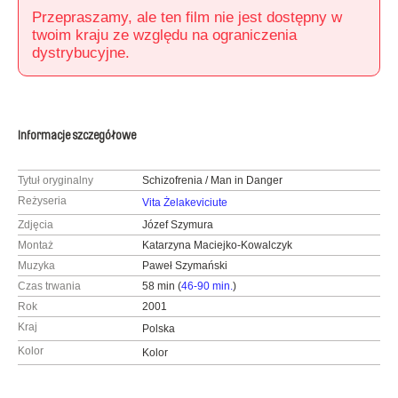
Przepraszamy, ale ten film nie jest dostępny w
twoim kraju ze względu na ograniczenia
dystrybucyjne.
Informacje szczegółowe
Tytuł oryginalny
Schizofrenia / Man in Danger
Reżyseria
Vita Żelakeviciute
Zdjęcia
Józef Szymura
Montaż
Katarzyna Maciejko-Kowalczyk
Muzyka
Paweł Szymański
Czas trwania
58 min (
46-90 min.
)
Rok
2001
Kraj
Polska
Kolor
Kolor