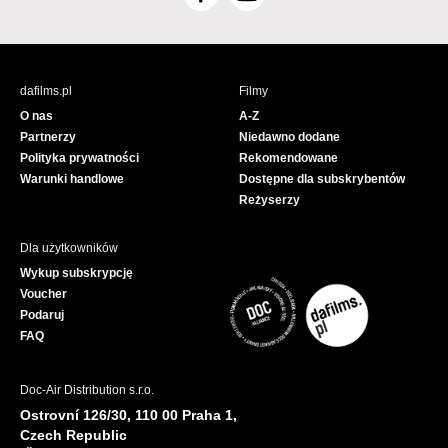
F
Y
a
o
c
u
e
T
b
u
dafilms.pl
Filmy
o
b
O nas
A-Z
o
e
Partnerzy
Niedawno dodane
k
Polityka prywatności
Rekomendowane
Warunki handlowe
Dostępne dla subskrybentów
Reżyserzy
Dla użytkowników
Wykup subskrypcję
Voucher
Podaruj
FAQ
Doc-Air Distribution s.r.o.
Ostrovní 126/30, 110 00 Praha 1,
Czech Republic