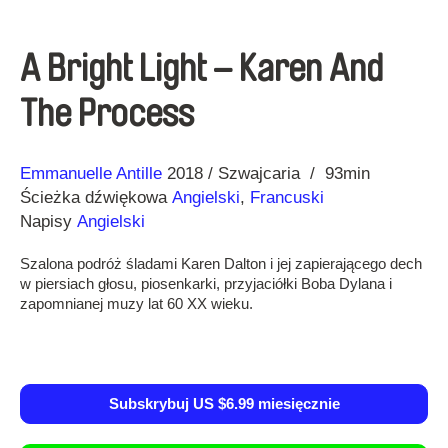
A Bright Light – Karen And
The Process
Reżyseria
Rok
Emmanuelle Antille
2018
Szwajcaria
93min
Ścieżka dźwiękowa
Angielski
,
Francuski
Napisy
Angielski
Szalona podróż śladami Karen Dalton i jej zapierającego dech
w piersiach głosu, piosenkarki, przyjaciółki Boba Dylana i
zapomnianej muzy lat 60 XX wieku.
Subskrybuj US $6.99 miesięcznie