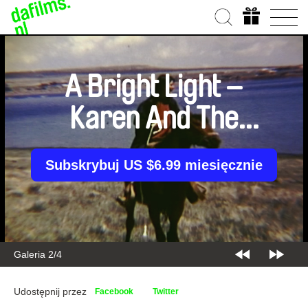
A Bright Light –
Karen And The
Process
Subskrybuj US $6.99 miesięcznie
Galeria 2/4
Udostępnij przez
Facebook
Twitter