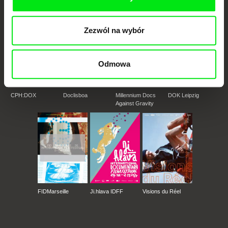
Zezwól na wybór
Odmowa
CPH:DOX
Doclisboa
Millennium Docs
DOK Leipzig
Against Gravity
FIDMarseille
Ji.hlava IDFF
Visions du Réel