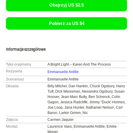
Obejrzyj US $2.5
Pobierz za US $4
Informacje szczegółowe
Tytuł oryginalny
A Bright Light – Karen And The Process
Reżyseria
Emmanuelle Antille
Scenariusz
Emmanuelle Antille
Obsada
Billy Mitchel, Dan Hankin, Chuck Ogsbury, Harry
Tuft, Dick Weissman, Alexandra Ogsbury, Susan
Hoover, Jean-Marc Butty, Ben Schenck, Colin
Gagon, Jessica Radcliffe, Jimmy “Duck” Holmes,
Joe Loop, Jana Hunter, Nathaniel Nelson, Carl
Baron, Larkin Grimm, Nic
Zdjęcia
Carmen Jaquier
Montaż
Laurence Vaes, Emmanuelle Antille, Emilie
Morier