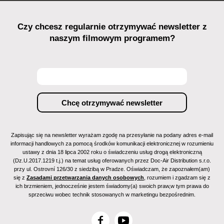
Czy chcesz regularnie otrzymywać newsletter z
naszym filmowym programem?
Zapisując się na newsletter wyrażam zgodę na przesyłanie na podany adres e-mail
informacji handlowych za pomocą środków komunikacji elektronicznej w rozumieniu
ustawy z dnia 18 lipca 2002 roku o świadczeniu usług drogą elektroniczną
(Dz.U.2017.1219 t.j.) na temat usług oferowanych przez Doc-Air Distribution s.r.o.
przy ul. Ostrovní 126/30 z siedzibą w Pradze. Oświadczam, że zapoznałem(am)
się z
Zasadami przetwarzania danych osobowych
, rozumiem i zgadzam się z
ich brzmieniem, jednocześnie jestem świadomy(a) swoich praw,w tym prawa do
sprzeciwu wobec technik stosowanych w marketingu bezpośrednim.