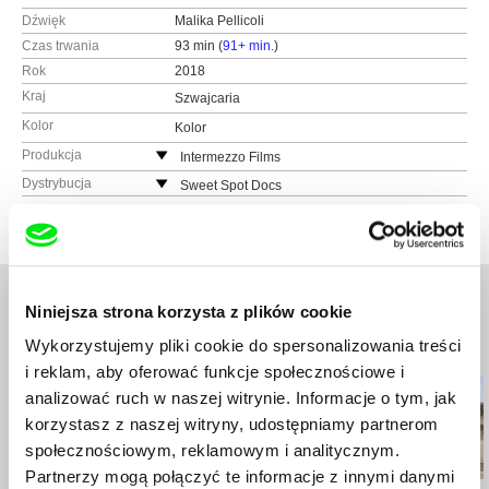
Dźwięk
Malika Pellicoli
Czas trwania
93 min (
91+ min.
)
Rok
2018
Kraj
Szwajcaria
Kolor
Kolor
Produkcja
Intermezzo Films
Szwajcaria
Dystrybucja
Sweet Spot Docs
www:
http://intermezzofilms.ch/
Szwajcaria
tel.: (+41) 22 741 47 47
www:
http://www.sweetspotdocs.com
e-mail:
info@intermezzofilms.ch
,
luc@interme
e-mail:
anna@sweetspotdocs.com
zzofilms.ch
Niniejsza strona korzysta z plików cookie
Wykorzystujemy pliki cookie do spersonalizowania treści
Podobne filmy (20)
i reklam, aby oferować funkcje społecznościowe i
analizować ruch w naszej witrynie. Informacje o tym, jak
korzystasz z naszej witryny, udostępniamy partnerom
społecznościowym, reklamowym i analitycznym.
Partnerzy mogą połączyć te informacje z innymi danymi