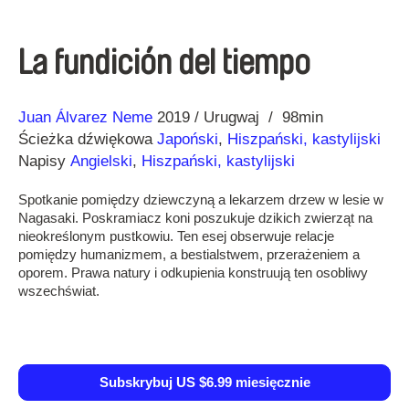
La fundición del tiempo
Reżyseria
Rok
Juan Álvarez Neme
2019
Urugwaj
98min
Ścieżka dźwiękowa
Japoński
,
Hiszpański, kastylijski
Napisy
Angielski
,
Hiszpański, kastylijski
Spotkanie pomiędzy dziewczyną a lekarzem drzew w lesie w
Nagasaki. Poskramiacz koni poszukuje dzikich zwierząt na
nieokreślonym pustkowiu. Ten esej obserwuje relacje
pomiędzy humanizmem, a bestialstwem, przerażeniem a
oporem. Prawa natury i odkupienia konstruują ten osobliwy
wszechświat.
Subskrybuj US $6.99 miesięcznie