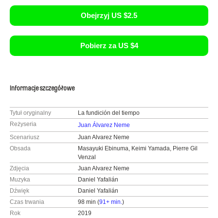
Obejrzyj US $2.5
Pobierz za US $4
Informacje szczegółowe
Tytuł oryginalny
La fundición del tiempo
Reżyseria
Juan Álvarez Neme
Scenariusz
Juan Alvarez Neme
Obsada
Masayuki Ebinuma, Keimi Yamada, Pierre Gil
Venzal
Zdjęcia
Juan Alvarez Neme
Muzyka
Daniel Yafalián
Dźwięk
Daniel Yafalián
Czas trwania
98 min (
91+ min.
)
Rok
2019