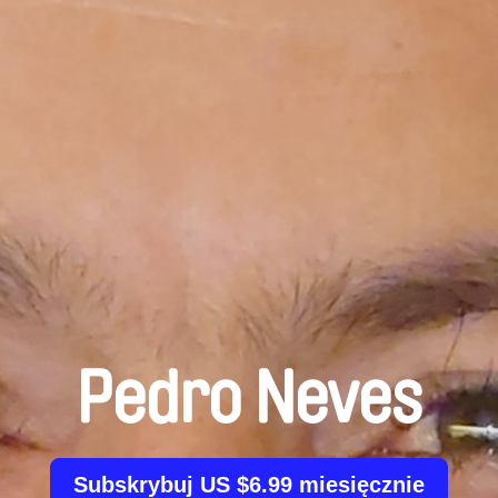
Pedro Neves
Subskrybuj US $6.99 miesięcznie