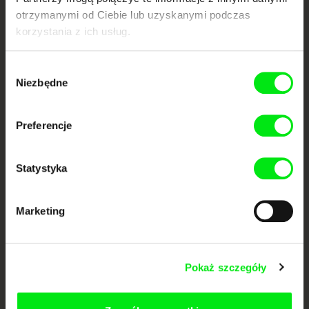
Członkowie Doc Alliance
otrzymanymi od Ciebie lub uzyskanymi podczas
korzystania z ich usług.
Wybór
Niezbędne
zgody
Preferencje
CPH:DOX
Doclisboa
Millennium Docs
DOK Leipzig
Against Gravity
Statystyka
Marketing
Pokaż szczegóły
FIDMarseille
Ji.hlava IDFF
Visions du Réel