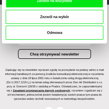
Zezwól na wszystkie
Zezwól na wybór
Czy chcesz regularnie otrzymywać newsletter z
naszym filmowym programem?
Odmowa
Zapisując się na newsletter wyrażam zgodę na przesyłanie na podany adres e-mail
informacji handlowych za pomocą środków komunikacji elektronicznej w rozumieniu
ustawy z dnia 18 lipca 2002 roku o świadczeniu usług drogą elektroniczną
(Dz.U.2017.1219 t.j.) na temat usług oferowanych przez Doc-Air Distribution s.r.o.
przy ul. Ostrovní 126/30 z siedzibą w Pradze. Oświadczam, że zapoznałem(am)
się z
Zasadami przetwarzania danych osobowych
, rozumiem i zgadzam się z
ich brzmieniem, jednocześnie jestem świadomy(a) swoich praw,w tym prawa do
sprzeciwu wobec technik stosowanych w marketingu bezpośrednim.