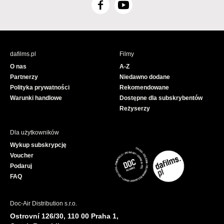
F
Y
a
o
c
u
e
T
b
u
dafilms.pl
Filmy
o
b
O nas
A-Z
o
e
Partnerzy
Niedawno dodane
k
Polityka prywatności
Rekomendowane
Warunki handlowe
Dostępne dla subskrybentów
Reżyserzy
Dla użytkowników
Wykup subskrypcję
Voucher
Podaruj
FAQ
Doc-Air Distribution s.r.o.
Ostrovní 126/30, 110 00 Praha 1,