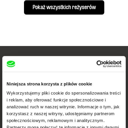
Pokaż wszystkich reżyserów
Twoje kino
dokumentalne online
Niniejsza strona korzysta z plików cookie
Nowe festiwalowe filmy
każdego tygodnia
Wykorzystujemy pliki cookie do spersonalizowania treści
i reklam, aby oferować funkcje społecznościowe i
analizować ruch w naszej witrynie. Informacje o tym, jak
Portal DAFilms.pl powstał w wyniku inicjatywy Doc Alliance, kreatywnej
korzystasz z naszej witryny, udostępniamy partnerom
współpracy 7 europejskich festiwali kina dokumentalnego. Naszym celem
jest przesuwać granice filmu dokumentalnego, wspierać jego
społecznościowym, reklamowym i analitycznym.
różnorodność i promować wartościowe autorskie filmy.
Partnerzy mogą połączyć te informacje z innymi danymi