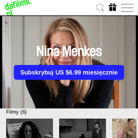
Nina Menkes
Subskrybuj US $6.99 miesięcznie
Filmy (6)