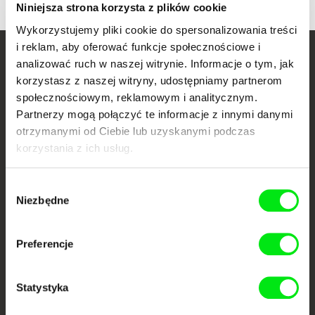
Niniejsza strona korzysta z plików cookie
Wykorzystujemy pliki cookie do spersonalizowania treści
i reklam, aby oferować funkcje społecznościowe i
analizować ruch w naszej witrynie. Informacje o tym, jak
Twoje kino
korzystasz z naszej witryny, udostępniamy partnerom
dokumentalne online
społecznościowym, reklamowym i analitycznym.
Partnerzy mogą połączyć te informacje z innymi danymi
Nowe festiwalowe filmy
otrzymanymi od Ciebie lub uzyskanymi podczas
każdego tygodnia
korzystania z ich usług.
Wybór
Portal DAFilms.pl powstał w wyniku inicjatywy Doc Alliance, kreatywnej
Niezbędne
współpracy 7 europejskich festiwali kina dokumentalnego. Naszym celem
zgody
jest przesuwać granice filmu dokumentalnego, wspierać jego
różnorodność i promować wartościowe autorskie filmy.
Członkowie Doc Alliance
Preferencje
Statystyka