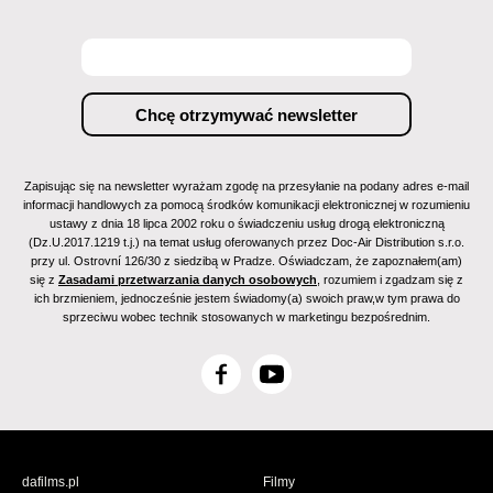
Zapisując się na newsletter wyrażam zgodę na przesyłanie na podany adres e-mail
informacji handlowych za pomocą środków komunikacji elektronicznej w rozumieniu
ustawy z dnia 18 lipca 2002 roku o świadczeniu usług drogą elektroniczną
(Dz.U.2017.1219 t.j.) na temat usług oferowanych przez Doc-Air Distribution s.r.o.
przy ul. Ostrovní 126/30 z siedzibą w Pradze. Oświadczam, że zapoznałem(am)
się z
Zasadami przetwarzania danych osobowych
, rozumiem i zgadzam się z
ich brzmieniem, jednocześnie jestem świadomy(a) swoich praw,w tym prawa do
sprzeciwu wobec technik stosowanych w marketingu bezpośrednim.
F
Y
a
o
c
u
e
T
b
u
dafilms.pl
Filmy