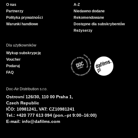
o
b
O nas
A-Z
o
e
Partnerzy
Niedawno dodane
k
Polityka prywatności
Rekomendowane
Warunki handlowe
Dostępne dla subskrybentów
Reżyserzy
Dla użytkowników
Wykup subskrypcję
Voucher
Podaruj
FAQ
Doc-Air Distribution s.r.o.
Ostrovní 126/30, 110 00 Praha 1,
Czech Republic
IČO: 10981241, VAT: CZ10981241
Tel.: +420 777 613 094 (pon.–pt 9:00–16:00)
E-mail:
info@dafilms.com