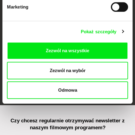
Marketing
CPH:DOX
Doclisboa
Millennium Docs
DOK Leipzig
Pokaż szczegóły
Against Gravity
Zezwól na wszystkie
Zezwól na wybór
FIDMarseille
Ji.hlava IDFF
Visions du Réel
Odmowa
Czy chcesz regularnie otrzymywać newsletter z
naszym filmowym programem?