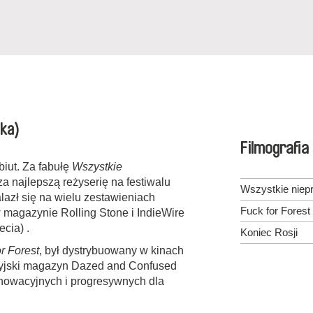
ska)
Filmografia
iut. Za fabułę
Wszystkie
a najlepszą reżyserię na festiwalu
Wszystkie niep
azł się na wielu zestawieniach
Fuck for Forest
w magazynie Rolling Stone i IndieWire
ecia) .
Koniec Rosji
r Forest
, był dystrybuowany w kinach
ytyjski magazyn Dazed and Confused
innowacyjnych i progresywnych dla