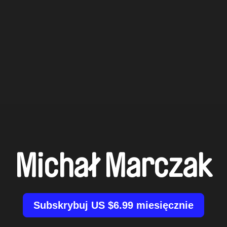
Michał Marczak
Subskrybuj US $6.99 miesięcznie