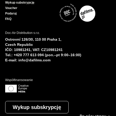
Wykup subskrypcję
Voucher
Podaruj
FAQ
Doc-Air Distribution s.r.o.
Ostrovní 126/30, 110 00 Praha 1,
Czech Republic
IČO: 10981241, VAT: CZ10981241
Tel.: +420 777 613 094 (pon.–pt 9:00–16:00)
E-mail:
info@dafilms.com
Współfinansowanie
Wykup subskrypcję
Do góry strony ▲