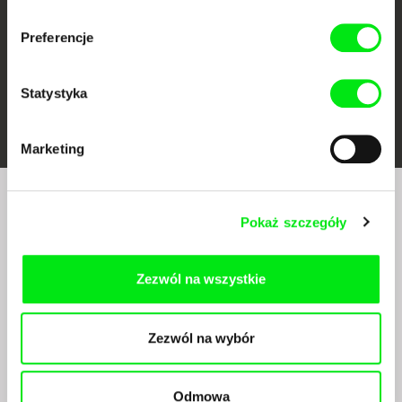
Preferencje
Statystyka
FIDMarseille
Ji.hlava IDFF
Visions du Réel
Marketing
Czy chcesz regularnie otrzymywać newsletter z
Pokaż szczegóły
naszym filmowym programem?
Zezwól na wszystkie
Zezwól na wybór
Odmowa