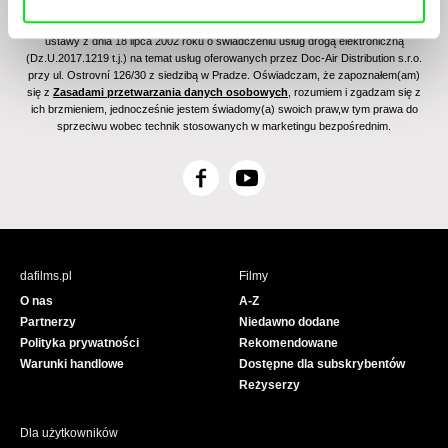
Zapisując się na newsletter wyrażam zgodę na przesyłanie na podany adres e-mail
informacji handlowych za pomocą środków komunikacji elektronicznej w rozumieniu
ustawy z dnia 18 lipca 2002 roku o świadczeniu usług drogą elektroniczną
(Dz.U.2017.1219 t.j.) na temat usług oferowanych przez Doc-Air Distribution s.r.o.
przy ul. Ostrovní 126/30 z siedzibą w Pradze. Oświadczam, że zapoznałem(am)
się z
Zasadami przetwarzania danych osobowych
, rozumiem i zgadzam się z
ich brzmieniem, jednocześnie jestem świadomy(a) swoich praw,w tym prawa do
sprzeciwu wobec technik stosowanych w marketingu bezpośrednim.
F
Y
a
o
c
u
e
T
b
u
dafilms.pl
Filmy
o
b
O nas
A-Z
o
e
Partnerzy
Niedawno dodane
k
Polityka prywatności
Rekomendowane
Warunki handlowe
Dostępne dla subskrybentów
Reżyserzy
Dla użytkowników