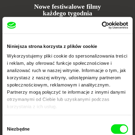
Nowe festiwalowe filmy
każdego tygodnia
Portal DAFilms.pl powstał w wyniku inicjatywy Doc Alliance, kreatywnej
współpracy 7 europejskich festiwali kina dokumentalnego. Naszym celem
jest przesuwać granice filmu dokumentalnego, wspierać jego
różnorodność i promować wartościowe autorskie filmy.
Niniejsza strona korzysta z plików cookie
Członkowie Doc Alliance
Wykorzystujemy pliki cookie do spersonalizowania treści
i reklam, aby oferować funkcje społecznościowe i
analizować ruch w naszej witrynie. Informacje o tym, jak
korzystasz z naszej witryny, udostępniamy partnerom
społecznościowym, reklamowym i analitycznym.
Partnerzy mogą połączyć te informacje z innymi danymi
otrzymanymi od Ciebie lub uzyskanymi podczas
korzystania z ich usług.
CPH:DOX
Doclisboa
Millennium Docs
DOK Leipzig
Against Gravity
Wybór
Niezbędne
zgody