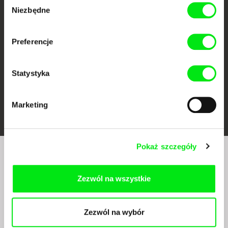
CPH:DOX
Doclisboa
Millennium Docs
DOK Leipzig
Niezbędne
Against Gravity
zgody
Preferencje
Statystyka
FIDMarseille
Ji.hlava IDFF
Visions du Réel
Marketing
Pokaż szczegóły
Czy chcesz regularnie otrzymywać newsletter z
naszym filmowym programem?
Zezwól na wszystkie
Zezwól na wybór