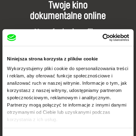
Twoje kino
dokumentalne online
Nowe festiwalowe filmy
każdego tygodnia
Portal DAFilms.pl powstał w wyniku inicjatywy Doc Alliance, kreatywnej
Niniejsza strona korzysta z plików cookie
współpracy 7 europejskich festiwali kina dokumentalnego. Naszym celem
jest przesuwać granice filmu dokumentalnego, wspierać jego
Wykorzystujemy pliki cookie do spersonalizowania treści
różnorodność i promować wartościowe autorskie filmy.
i reklam, aby oferować funkcje społecznościowe i
Członkowie Doc Alliance
analizować ruch w naszej witrynie. Informacje o tym, jak
korzystasz z naszej witryny, udostępniamy partnerom
społecznościowym, reklamowym i analitycznym.
Partnerzy mogą połączyć te informacje z innymi danymi
otrzymanymi od Ciebie lub uzyskanymi podczas
korzystania z ich usług.
Wybór