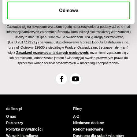
Odmowa
Zapisując się na newsletter wyrażam zgodę na przesyłanie na podany adres e-mail
informacji handlowych za pomocą środków komunikacji elektronicznej w rozumieniu
ustawy z dnia 18 lipca 2002 roku o świadczeniu usług drogą elektroniczną
(Dz.U.2017.1219 t.j.) na temat usług oferowanych przez Doc-Air Distribution s.r.o.
przy ul. Ostrovní 126/30 z siedzibą w Pradze. Oświadczam, że zapoznałem(am)
się z
Zasadami przetwarzania danych osobowych
, rozumiem i zgadzam się z
ich brzmieniem, jednocześnie jestem świadomy(a) swoich praw,w tym prawa do
sprzeciwu wobec technik stosowanych w marketingu bezpośrednim.
F
Y
a
o
c
u
e
T
b
u
dafilms.pl
Filmy
o
b
O nas
A-Z
o
e
Partnerzy
Niedawno dodane
k
Polityka prywatności
Rekomendowane
Warunki handlowe
Dostępne dla subskrybentów