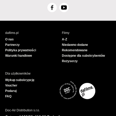
F
Y
a
o
c
u
e
T
b
u
dafilms.pl
Filmy
o
b
O nas
A-Z
o
e
Partnerzy
Niedawno dodane
k
Polityka prywatności
Rekomendowane
Warunki handlowe
Dostępne dla subskrybentów
Reżyserzy
Dla użytkowników
Wykup subskrypcję
Voucher
Podaruj
FAQ
Doc-Air Distribution s.r.o.