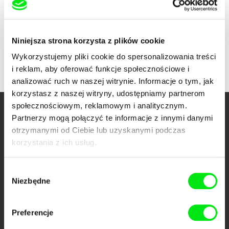
Pokaż wszystkich reżyserów
Niniejsza strona korzysta z plików cookie
Wykorzystujemy pliki cookie do spersonalizowania treści
i reklam, aby oferować funkcje społecznościowe i
analizować ruch w naszej witrynie. Informacje o tym, jak
korzystasz z naszej witryny, udostępniamy partnerom
społecznościowym, reklamowym i analitycznym.
Twoje kino
Partnerzy mogą połączyć te informacje z innymi danymi
otrzymanymi od Ciebie lub uzyskanymi podczas
dokumentalne online
korzystania z ich usług.
Nowe festiwalowe filmy
Wybór
każdego tygodnia
Niezbędne
zgody
Portal DAFilms.pl powstał w wyniku inicjatywy Doc Alliance, kreatywnej
Preferencje
współpracy 7 europejskich festiwali kina dokumentalnego. Naszym celem
jest przesuwać granice filmu dokumentalnego, wspierać jego