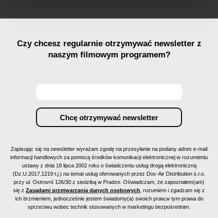
Czy chcesz regularnie otrzymywać newsletter z
naszym filmowym programem?
Zapisując się na newsletter wyrażam zgodę na przesyłanie na podany adres e-mail
informacji handlowych za pomocą środków komunikacji elektronicznej w rozumieniu
ustawy z dnia 18 lipca 2002 roku o świadczeniu usług drogą elektroniczną
(Dz.U.2017.1219 t.j.) na temat usług oferowanych przez Doc-Air Distribution s.r.o.
przy ul. Ostrovní 126/30 z siedzibą w Pradze. Oświadczam, że zapoznałem(am)
się z
Zasadami przetwarzania danych osobowych
, rozumiem i zgadzam się z
ich brzmieniem, jednocześnie jestem świadomy(a) swoich praw,w tym prawa do
sprzeciwu wobec technik stosowanych w marketingu bezpośrednim.