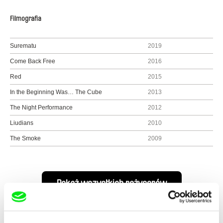
Filmografia
Surematu
2019
Come Back Free
2016
Red
2015
In the Beginning Was… The Cube
2013
The Night Performance
2012
Liudians
2010
The Smoke
2009
Pokaż wszystkich reżyserów