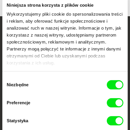
Niniejsza strona korzysta z plików cookie
Wykorzystujemy pliki cookie do spersonalizowania treści
i reklam, aby oferować funkcje społecznościowe i
analizować ruch w naszej witrynie. Informacje o tym, jak
Twoje kino
korzystasz z naszej witryny, udostępniamy partnerom
dokumentalne online
społecznościowym, reklamowym i analitycznym.
Partnerzy mogą połączyć te informacje z innymi danymi
Nowe festiwalowe filmy
otrzymanymi od Ciebie lub uzyskanymi podczas
każdego tygodnia
korzystania z ich usług.
Wybór
Portal DAFilms.pl powstał w wyniku inicjatywy Doc Alliance, kreatywnej
Niezbędne
zgody
współpracy 7 europejskich festiwali kina dokumentalnego. Naszym celem
jest przesuwać granice filmu dokumentalnego, wspierać jego
różnorodność i promować wartościowe autorskie filmy.
Preferencje
Członkowie Doc Alliance
Statystyka