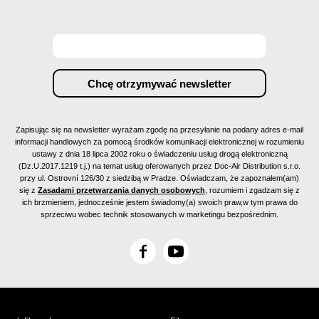
Zapisując się na newsletter wyrażam zgodę na przesyłanie na podany adres e-mail
informacji handlowych za pomocą środków komunikacji elektronicznej w rozumieniu
ustawy z dnia 18 lipca 2002 roku o świadczeniu usług drogą elektroniczną
(Dz.U.2017.1219 t.j.) na temat usług oferowanych przez Doc-Air Distribution s.r.o.
przy ul. Ostrovní 126/30 z siedzibą w Pradze. Oświadczam, że zapoznałem(am)
się z
Zasadami przetwarzania danych osobowych
, rozumiem i zgadzam się z
ich brzmieniem, jednocześnie jestem świadomy(a) swoich praw,w tym prawa do
sprzeciwu wobec technik stosowanych w marketingu bezpośrednim.
F
Y
a
o
c
u
e
T
b
u