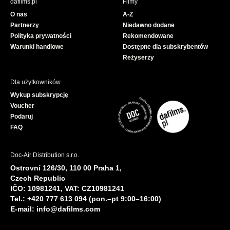
dafilms.pl
Filmy
o
b
O nas
A-Z
o
e
Partnerzy
Niedawno dodane
k
Polityka prywatności
Rekomendowane
Warunki handlowe
Dostępne dla subskrybentów
Reżyserzy
Dla użytkowników
Wykup subskrypcję
Voucher
Podaruj
FAQ
Doc-Air Distribution s.r.o.
Ostrovní 126/30, 110 00 Praha 1,
Czech Republic
IČO: 10981241, VAT: CZ10981241
Tel.: +420 777 613 094 (pon.–pt 9:00–16:00)
E-mail:
info@dafilms.com