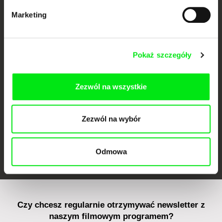
Marketing
CPH:DOX
Doclisboa
Millennium Docs
DOK Leipzig
Pokaż szczegóły
Against Gravity
Zezwól na wszystkie
Zezwól na wybór
FIDMarseille
Ji.hlava IDFF
Visions du Réel
Odmowa
Czy chcesz regularnie otrzymywać newsletter z
naszym filmowym programem?