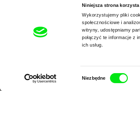
Niniejsza strona korzysta
Wykorzystujemy pliki cook
społecznościowe i analizo
d
witryny, udostępniamy pa
połączyć te informacje z 
ich usług.
Wybór
Niezbędne
zgody
Portal DAFilms.pl powstał w wyniku ini
Naszym celem jest przesuwać granic