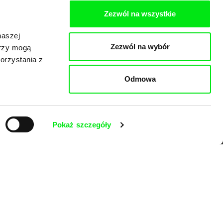
Zezwól na wszystkie
naszej
Zezwól na wybór
ne
erzy mogą
orzystania z
Odmowa
Pokaż szczegóły
pejskich festiwali kina dokumentalnego.
ść i promować wartościowe autorskie