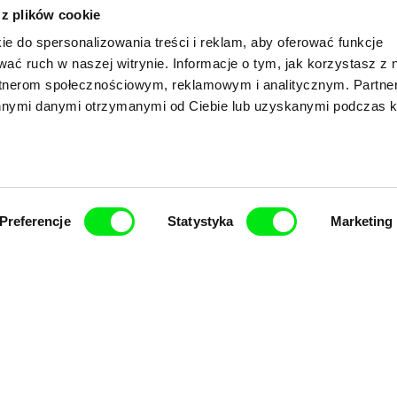
 z plików cookie
Twoje kino
ie do spersonalizowania treści i reklam, aby oferować funkcje
wać ruch w naszej witrynie. Informacje o tym, jak korzystasz z 
okumentalne onli
rtnerom społecznościowym, reklamowym i analitycznym. Partn
innymi danymi otrzymanymi od Ciebie lub uzyskanymi podczas k
Nowe festiwalowe filmy
każdego tygodnia
Preferencje
Statystyka
Marketing
cjatywy Doc Alliance, kreatywnej współpracy 7 euro
e filmu dokumentalnego, wspierać jego różnorodno
filmy.
Członkowie Doc Alliance