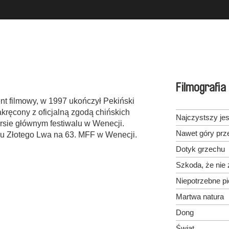
Filmografia
ent filmowy, w 1997 ukończył Pekiński
akręcony z oficjalną zgodą chińskich
Najczystszy jes
rsie głównym festiwalu w Wenecji.
Nawet góry prz
mu Złotego Lwa na 63. MFF w Wenecji.
Dotyk grzechu
Szkoda, że nie
Niepotrzebne p
Martwa natura
Dong
Świat