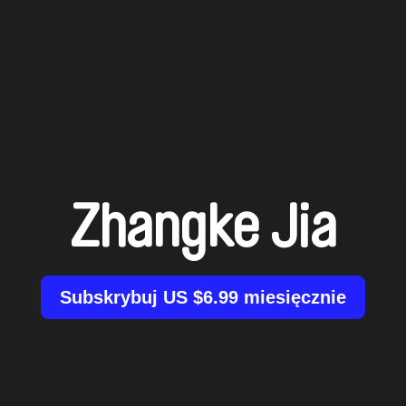
Zhangke Jia
Subskrybuj US $6.99 miesięcznie