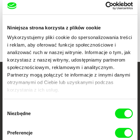
Pokaż wszystkich reżyserów
Niniejsza strona korzysta z plików cookie
Wykorzystujemy pliki cookie do spersonalizowania treści
i reklam, aby oferować funkcje społecznościowe i
analizować ruch w naszej witrynie. Informacje o tym, jak
korzystasz z naszej witryny, udostępniamy partnerom
społecznościowym, reklamowym i analitycznym.
Partnerzy mogą połączyć te informacje z innymi danymi
Twoje kino
otrzymanymi od Ciebie lub uzyskanymi podczas
dokumentalne online
korzystania z ich usług.
Nowe festiwalowe filmy
Wybór
każdego tygodnia
Niezbędne
zgody
Preferencje
Portal DAFilms.pl powstał w wyniku inicjatywy Doc Alliance, kreatywnej
współpracy 7 europejskich festiwali kina dokumentalnego. Naszym celem