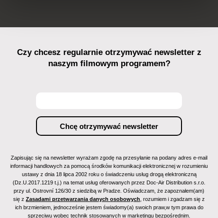
Czy chcesz regularnie otrzymywać newsletter z
naszym filmowym programem?
Zapisując się na newsletter wyrażam zgodę na przesyłanie na podany adres e-mail
informacji handlowych za pomocą środków komunikacji elektronicznej w rozumieniu
ustawy z dnia 18 lipca 2002 roku o świadczeniu usług drogą elektroniczną
(Dz.U.2017.1219 t.j.) na temat usług oferowanych przez Doc-Air Distribution s.r.o.
przy ul. Ostrovní 126/30 z siedzibą w Pradze. Oświadczam, że zapoznałem(am)
się z
Zasadami przetwarzania danych osobowych
, rozumiem i zgadzam się z
ich brzmieniem, jednocześnie jestem świadomy(a) swoich praw,w tym prawa do
sprzeciwu wobec technik stosowanych w marketingu bezpośrednim.