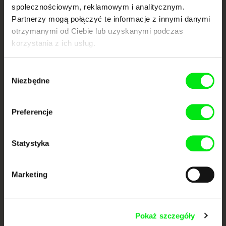
społecznościowym, reklamowym i analitycznym.
Portal DAFilms.pl powstał w wyniku inicjatywy Doc Alliance, kreatywnej
współpracy 7 europejskich festiwali kina dokumentalnego. Naszym celem
Partnerzy mogą połączyć te informacje z innymi danymi
jest przesuwać granice filmu dokumentalnego, wspierać jego
otrzymanymi od Ciebie lub uzyskanymi podczas
różnorodność i promować wartościowe autorskie filmy.
korzystania z ich usług.
Członkowie Doc Alliance
Wybór
Niezbędne
zgody
Preferencje
Statystyka
CPH:DOX
Doclisboa
Millennium Docs
DOK Leipzig
Against Gravity
Marketing
Pokaż szczegóły