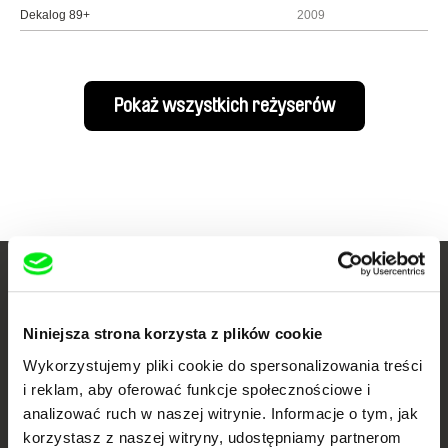
Dekalog 89+
2009
Pokaż wszystkich reżyserów
Twoje kino
dokumentalne online
Niniejsza strona korzysta z plików cookie
Wykorzystujemy pliki cookie do spersonalizowania treści
Nowe festiwalowe filmy
i reklam, aby oferować funkcje społecznościowe i
każdego tygodnia
analizować ruch w naszej witrynie. Informacje o tym, jak
korzystasz z naszej witryny, udostępniamy partnerom