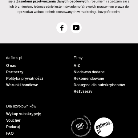
się z
Zasadami przetwarzania danych osobowych
, rozumiem i zgadzam się z
ich brzmieniem, jednocześnie jestem świadomy(a) swoich praw,w tym prawa do
sprzeciwu wobec technik stosowanych w marketingu bezpośrednim.
F
Y
a
o
c
u
e
T
b
u
dafilms.pl
Filmy
o
b
O nas
A-Z
o
e
Partnerzy
Niedawno dodane
k
Polityka prywatności
Rekomendowane
Warunki handlowe
Dostępne dla subskrybentów
Reżyserzy
Dla użytkowników
Wykup subskrypcję
Voucher
Podaruj
FAQ