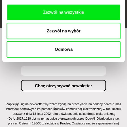
FIDMarseille
Ji.hlava IDFF
Visions du Réel
Zezwól na wszystkie
Zezwól na wybór
Czy chcesz regularnie otrzymywać newsletter z
naszym filmowym programem?
Odmowa
Zapisując się na newsletter wyrażam zgodę na przesyłanie na podany adres e-mail
informacji handlowych za pomocą środków komunikacji elektronicznej w rozumieniu
ustawy z dnia 18 lipca 2002 roku o świadczeniu usług drogą elektroniczną
(Dz.U.2017.1219 t.j.) na temat usług oferowanych przez Doc-Air Distribution s.r.o.
przy ul. Ostrovní 126/30 z siedzibą w Pradze. Oświadczam, że zapoznałem(am)