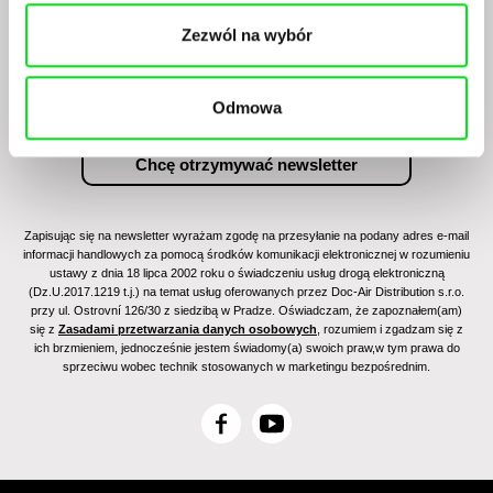
naszym filmowym programem?
Zezwól na wybór
Odmowa
Zapisując się na newsletter wyrażam zgodę na przesyłanie na podany adres e-mail
informacji handlowych za pomocą środków komunikacji elektronicznej w rozumieniu
ustawy z dnia 18 lipca 2002 roku o świadczeniu usług drogą elektroniczną
(Dz.U.2017.1219 t.j.) na temat usług oferowanych przez Doc-Air Distribution s.r.o.
przy ul. Ostrovní 126/30 z siedzibą w Pradze. Oświadczam, że zapoznałem(am)
się z
Zasadami przetwarzania danych osobowych
, rozumiem i zgadzam się z
ich brzmieniem, jednocześnie jestem świadomy(a) swoich praw,w tym prawa do
sprzeciwu wobec technik stosowanych w marketingu bezpośrednim.
F
Y
a
o
c
u