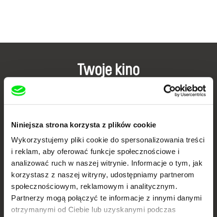
Twoje kino
dokumentalne online
Nowe festiwalowe filmy
każdego tygodnia
Niniejsza strona korzysta z plików cookie
Wykorzystujemy pliki cookie do spersonalizowania treści
i reklam, aby oferować funkcje społecznościowe i
Portal DAFilms.pl powstał w wyniku inicjatywy Doc Alliance, kreatywnej
współpracy 7 europejskich festiwali kina dokumentalnego. Naszym celem
analizować ruch w naszej witrynie. Informacje o tym, jak
jest przesuwać granice filmu dokumentalnego, wspierać jego
różnorodność i promować wartościowe autorskie filmy.
korzystasz z naszej witryny, udostępniamy partnerom
społecznościowym, reklamowym i analitycznym.
Członkowie Doc Alliance
Partnerzy mogą połączyć te informacje z innymi danymi
otrzymanymi od Ciebie lub uzyskanymi podczas