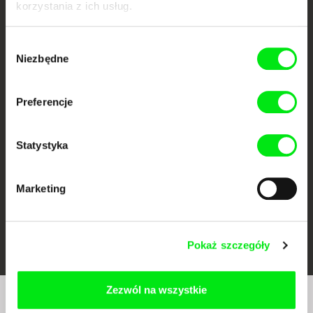
korzystania z ich usług.
Wybór
Niezbędne
zgody
CPH:DOX
Doclisboa
Millennium Docs
DOK Leipzig
Preferencje
Against Gravity
Statystyka
Marketing
FIDMarseille
Ji.hlava IDFF
Visions du Réel
Pokaż szczegóły
Zezwól na wszystkie
Czy chcesz regularnie otrzymywać newsletter z