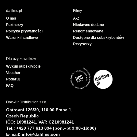
e
T
b
u
dafilms.pl
Filmy
o
b
O nas
A-Z
o
e
Partnerzy
Niedawno dodane
k
Polityka prywatności
Rekomendowane
Warunki handlowe
Dostępne dla subskrybentów
Reżyserzy
Dla użytkowników
Wykup subskrypcję
Voucher
Podaruj
FAQ
Doc-Air Distribution s.r.o.
Ostrovní 126/30, 110 00 Praha 1,
Czech Republic
IČO: 10981241, VAT: CZ10981241
Tel.: +420 777 613 094 (pon.–pt 9:00–16:00)
E-mail:
info@dafilms.com