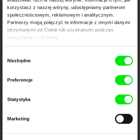
Nowe festiwalowe filmy
każdego tygodnia
korzystasz z naszej witryny, udostępniamy partnerom
społecznościowym, reklamowym i analitycznym.
Partnerzy mogą połączyć te informacje z innymi danymi
Portal DAFilms.pl powstał w wyniku inicjatywy Doc Alliance, kreatywnej
otrzymanymi od Ciebie lub uzyskanymi podczas
współpracy 7 europejskich festiwali kina dokumentalnego. Naszym celem
jest przesuwać granice filmu dokumentalnego, wspierać jego
korzystania z ich usług.
różnorodność i promować wartościowe autorskie filmy.
Członkowie Doc Alliance
Wybór
Niezbędne
zgody
Preferencje
Statystyka
CPH:DOX
Doclisboa
Millennium Docs
DOK Leipzig
Against Gravity
Marketing