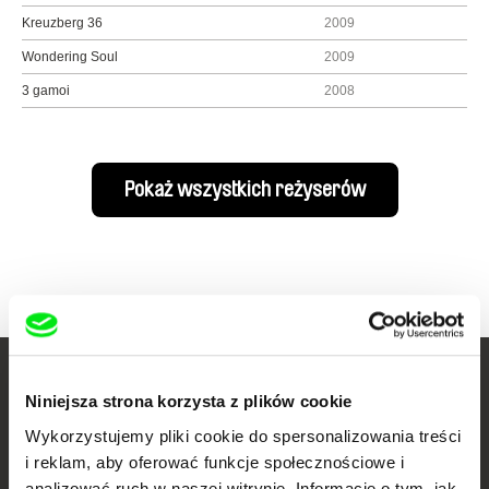
Kreuzberg 36
2009
Wondering Soul
2009
3 gamoi
2008
Pokaż wszystkich reżyserów
Twoje kino
Niniejsza strona korzysta z plików cookie
dokumentalne online
Wykorzystujemy pliki cookie do spersonalizowania treści
i reklam, aby oferować funkcje społecznościowe i
analizować ruch w naszej witrynie. Informacje o tym, jak