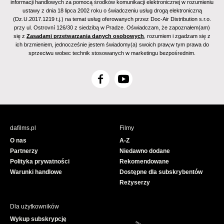
informacji handlowych za pomocą środków komunikacji elektronicznej w rozumieniu
ustawy z dnia 18 lipca 2002 roku o świadczeniu usług drogą elektroniczną
(Dz.U.2017.1219 t.j.) na temat usług oferowanych przez Doc-Air Distribution s.r.o.
przy ul. Ostrovní 126/30 z siedzibą w Pradze. Oświadczam, że zapoznałem(am)
się z
Zasadami przetwarzania danych osobowych
, rozumiem i zgadzam się z
ich brzmieniem, jednocześnie jestem świadomy(a) swoich praw,w tym prawa do
sprzeciwu wobec technik stosowanych w marketingu bezpośrednim.
F
Y
a
o
c
u
e
T
b
u
dafilms.pl
Filmy
o
b
O nas
A-Z
o
e
Partnerzy
Niedawno dodane
k
Polityka prywatności
Rekomendowane
Warunki handlowe
Dostępne dla subskrybentów
Reżyserzy
Dla użytkowników
Wykup subskrypcję