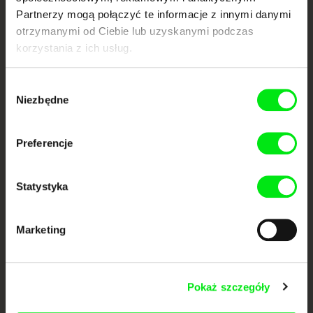
współpracy 7 europejskich festiwali kina dokumentalnego. Naszym celem
jest przesuwać granice filmu dokumentalnego, wspierać jego
Partnerzy mogą połączyć te informacje z innymi danymi
różnorodność i promować wartościowe autorskie filmy.
otrzymanymi od Ciebie lub uzyskanymi podczas
Członkowie Doc Alliance
korzystania z ich usług.
Wybór
Niezbędne
zgody
Preferencje
CPH:DOX
Doclisboa
Millennium Docs
DOK Leipzig
Statystyka
Against Gravity
Marketing
Pokaż szczegóły
FIDMarseille
Ji.hlava IDFF
Visions du Réel