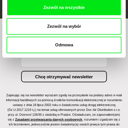
Zezwól na wszystkie
Zezwól na wybór
Czy chcesz regularnie otrzymywać newsletter z
naszym filmowym programem?
Odmowa
Zapisując się na newsletter wyrażam zgodę na przesyłanie na podany adres e-mail
informacji handlowych za pomocą środków komunikacji elektronicznej w rozumieniu
ustawy z dnia 18 lipca 2002 roku o świadczeniu usług drogą elektroniczną
(Dz.U.2017.1219 t.j.) na temat usług oferowanych przez Doc-Air Distribution s.r.o.
przy ul. Ostrovní 126/30 z siedzibą w Pradze. Oświadczam, że zapoznałem(am)
się z
Zasadami przetwarzania danych osobowych
, rozumiem i zgadzam się z
ich brzmieniem, jednocześnie jestem świadomy(a) swoich praw,w tym prawa do