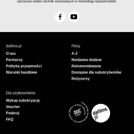
sprzeciwu wobec technik stosowanych w marketingu bezpośrednim.
F
Y
a
o
c
u
e
T
b
u
dafilms.pl
Filmy
o
b
O nas
A-Z
o
e
Partnerzy
Niedawno dodane
k
Polityka prywatności
Rekomendowane
Warunki handlowe
Dostępne dla subskrybentów
Reżyserzy
Dla użytkowników
Wykup subskrypcję
Voucher
Podaruj
FAQ