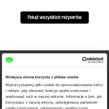
Pokaż wszystkich reżyserów
Twoje kino
dokumentalne online
Niniejsza strona korzysta z plików cookie
Nowe festiwalowe filmy
Wykorzystujemy pliki cookie do spersonalizowania treści
każdego tygodnia
i reklam, aby oferować funkcje społecznościowe i
analizować ruch w naszej witrynie. Informacje o tym, jak
korzystasz z naszej witryny, udostępniamy partnerom
Portal DAFilms.pl powstał w wyniku inicjatywy Doc Alliance, kreatywnej
społecznościowym, reklamowym i analitycznym.