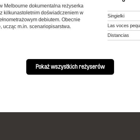
 w Melbourne dokumentalna reżyserka
 z kilkunastoletnim doświadczeniem w
Singielki
pełnometrażowym debiutem. Obecnie
Las voces peq
 ucząc m.in. scenariopisarstwa.
Distancias
Pokaż wszystkich reżyserów