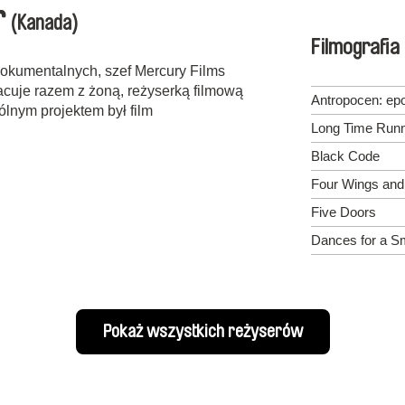
r
(Kanada)
Filmografia
dokumentalnych, szef Mercury Films
racuje razem z żoną, reżyserką filmową
Antropocen: ep
ólnym projektem był film
Long Time Runn
Black Code
Four Wings and
Five Doors
Dances for a S
Pokaż wszystkich reżyserów