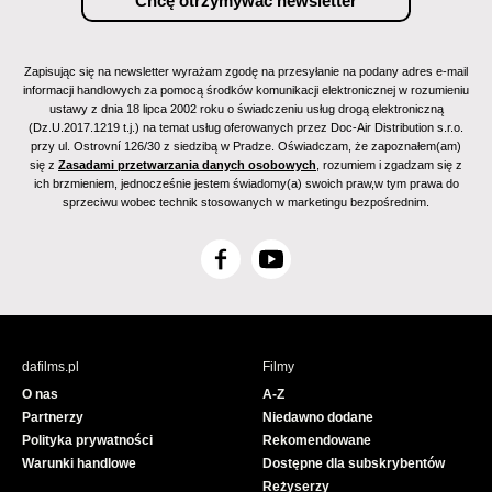
Zapisując się na newsletter wyrażam zgodę na przesyłanie na podany adres e-mail
informacji handlowych za pomocą środków komunikacji elektronicznej w rozumieniu
ustawy z dnia 18 lipca 2002 roku o świadczeniu usług drogą elektroniczną
(Dz.U.2017.1219 t.j.) na temat usług oferowanych przez Doc-Air Distribution s.r.o.
przy ul. Ostrovní 126/30 z siedzibą w Pradze. Oświadczam, że zapoznałem(am)
się z
Zasadami przetwarzania danych osobowych
, rozumiem i zgadzam się z
ich brzmieniem, jednocześnie jestem świadomy(a) swoich praw,w tym prawa do
sprzeciwu wobec technik stosowanych w marketingu bezpośrednim.
F
Y
a
o
c
u
e
T
b
u
dafilms.pl
Filmy
o
b
O nas
A-Z
o
e
Partnerzy
Niedawno dodane
k
Polityka prywatności
Rekomendowane
Warunki handlowe
Dostępne dla subskrybentów
Reżyserzy