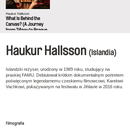
Haukur Hallsson
What Is Behind the
Canvas? (A Journey
from Tišnov to Prague,
or how Karel Vachek
brought back his
Haukur Hallsson
paintings)
(Islandia)
Islandzki reżyser, urodzony w 1989 roku, studiujący na
praskiej FAMU. Debiutował krótkim dokumentalnym portretem
poświęconym legendarnemu czeskiemu filmowcowi, Karelowi
Vachkowi, pokazywanym na festiwalu w Jihlavie w 2016 roku.
Filmografia