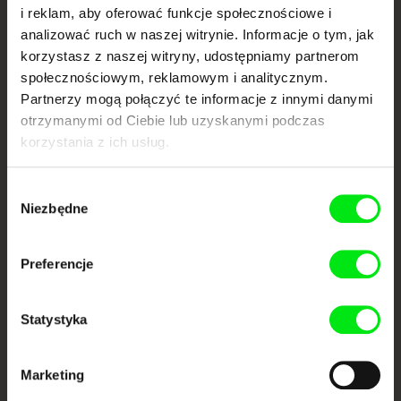
i reklam, aby oferować funkcje społecznościowe i
dokumentalne online
analizować ruch w naszej witrynie. Informacje o tym, jak
korzystasz z naszej witryny, udostępniamy partnerom
Nowe festiwalowe filmy
społecznościowym, reklamowym i analitycznym.
każdego tygodnia
Partnerzy mogą połączyć te informacje z innymi danymi
otrzymanymi od Ciebie lub uzyskanymi podczas
korzystania z ich usług.
Portal DAFilms.pl powstał w wyniku inicjatywy Doc Alliance, kreatywnej
współpracy 7 europejskich festiwali kina dokumentalnego. Naszym celem
jest przesuwać granice filmu dokumentalnego, wspierać jego
różnorodność i promować wartościowe autorskie filmy.
Wybór
Niezbędne
zgody
Członkowie Doc Alliance
Preferencje
Statystyka
Marketing
CPH:DOX
Doclisboa
Millennium Docs
DOK Leipzig
Against Gravity