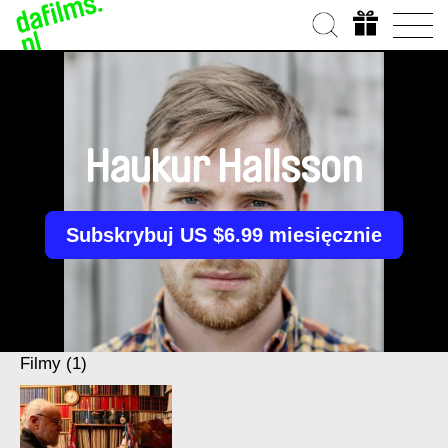
Haukur Hallsson
Subskrybuj US $6.99 miesięcznie
Filmy (1)