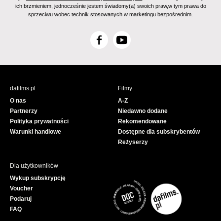
ich brzmieniem, jednocześnie jestem świadomy(a) swoich praw,w tym prawa do
sprzeciwu wobec technik stosowanych w marketingu bezpośrednim.
F
Y
a
o
c
u
e
T
b
u
dafilms.pl
Filmy
o
b
O nas
A-Z
o
e
Partnerzy
Niedawno dodane
k
Polityka prywatności
Rekomendowane
Warunki handlowe
Dostępne dla subskrybentów
Reżyserzy
Dla użytkowników
Wykup subskrypcję
Voucher
Podaruj
FAQ