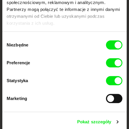
społecznościowym, reklamowym i analitycznym.
Portal DAFilms.pl powstał w wyniku inicjatywy Doc Alliance, kreatywnej
współpracy 7 europejskich festiwali kina dokumentalnego. Naszym celem
Partnerzy mogą połączyć te informacje z innymi danymi
jest przesuwać granice filmu dokumentalnego, wspierać jego
różnorodność i promować wartościowe autorskie filmy.
otrzymanymi od Ciebie lub uzyskanymi podczas
korzystania z ich usług.
Członkowie Doc Alliance
Wybór
Niezbędne
zgody
Preferencje
CPH:DOX
Doclisboa
Millennium Docs
DOK Leipzig
Statystyka
Against Gravity
Marketing
Pokaż szczegóły