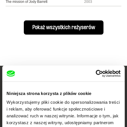
The mission of Jody Barrett
2003
Pokaż wszystkich reżyserów
Twoje kino
dokumentalne online
Niniejsza strona korzysta z plików cookie
Wykorzystujemy pliki cookie do spersonalizowania treści
Nowe festiwalowe filmy
i reklam, aby oferować funkcje społecznościowe i
każdego tygodnia
analizować ruch w naszej witrynie. Informacje o tym, jak
korzystasz z naszej witryny, udostępniamy partnerom