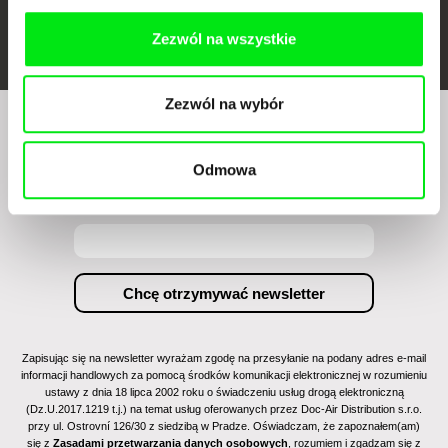
FIDMarseille
Ji.hlava IDFF
Visions du Réel
Zezwól na wszystkie
Zezwól na wybór
Czy chcesz regularnie otrzymywać newsletter z
naszym filmowym programem?
Odmowa
Zapisując się na newsletter wyrażam zgodę na przesyłanie na podany adres e-mail
informacji handlowych za pomocą środków komunikacji elektronicznej w rozumieniu
ustawy z dnia 18 lipca 2002 roku o świadczeniu usług drogą elektroniczną
(Dz.U.2017.1219 t.j.) na temat usług oferowanych przez Doc-Air Distribution s.r.o.
przy ul. Ostrovní 126/30 z siedzibą w Pradze. Oświadczam, że zapoznałem(am)
się z
Zasadami przetwarzania danych osobowych
, rozumiem i zgadzam się z