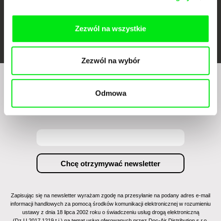
FIDMarseille
Ji.hlava IDFF
Visions du Réel
Zezwól na wszystkie
Zezwól na wybór
Czy chcesz regularnie otrzymywać newsletter z
Odmowa
naszym filmowym programem?
Zapisując się na newsletter wyrażam zgodę na przesyłanie na podany adres e-mail
informacji handlowych za pomocą środków komunikacji elektronicznej w rozumieniu
ustawy z dnia 18 lipca 2002 roku o świadczeniu usług drogą elektroniczną
(Dz.U.2017.1219 t.j.) na temat usług oferowanych przez Doc-Air Distribution s.r.o.