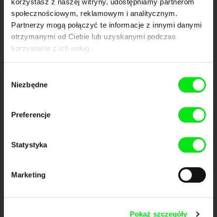
korzystasz z naszej witryny, udostępniamy partnerom
społecznościowym, reklamowym i analitycznym.
Portal DAFilms.pl powstał w wyniku inicjatywy Doc Alliance, kreatywnej
Partnerzy mogą połączyć te informacje z innymi danymi
współpracy 7 europejskich festiwali kina dokumentalnego. Naszym celem
otrzymanymi od Ciebie lub uzyskanymi podczas
jest przesuwać granice filmu dokumentalnego, wspierać jego
różnorodność i promować wartościowe autorskie filmy.
korzystania z ich usług.
Członkowie Doc Alliance
Wybór
Niezbędne
zgody
Preferencje
Statystyka
CPH:DOX
Doclisboa
Millennium Docs
DOK Leipzig
Against Gravity
Marketing
Pokaż szczegóły