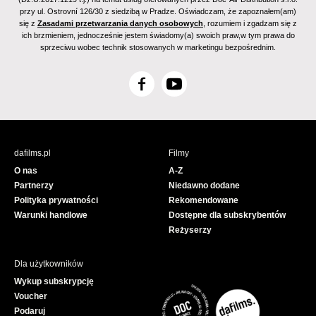
przy ul. Ostrovní 126/30 z siedzibą w Pradze. Oświadczam, że zapoznałem(am)
się z
Zasadami przetwarzania danych osobowych
, rozumiem i zgadzam się z
ich brzmieniem, jednocześnie jestem świadomy(a) swoich praw,w tym prawa do
sprzeciwu wobec technik stosowanych w marketingu bezpośrednim.
F
Y
a
o
c
u
e
T
b
u
dafilms.pl
Filmy
o
b
O nas
A-Z
o
e
Partnerzy
Niedawno dodane
k
Polityka prywatności
Rekomendowane
Warunki handlowe
Dostępne dla subskrybentów
Reżyserzy
Dla użytkowników
Wykup subskrypcję
Voucher
Podaruj