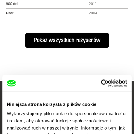
900 dni
2011
Piter
2004
Pokaż wszystkich reżyserów
Twoje kino
Niniejsza strona korzysta z plików cookie
dokumentalne online
Wykorzystujemy pliki cookie do spersonalizowania treści
i reklam, aby oferować funkcje społecznościowe i
Nowe festiwalowe filmy
analizować ruch w naszej witrynie. Informacje o tym, jak
każdego tygodnia