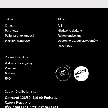
a
o
c
u
e
T
b
u
dafilms.pl
Filmy
o
b
O nas
A-Z
o
e
Partnerzy
Niedawno dodane
k
Polityka prywatności
Rekomendowane
Warunki handlowe
Dostępne dla subskrybentów
Reżyserzy
Dla użytkowników
Wykup subskrypcję
Voucher
Podaruj
FAQ
Doc-Air Distribution s.r.o.
Ostrovní 126/30, 110 00 Praha 1,
Czech Republic
IČO: 10981241, VAT: CZ10981241