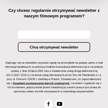
Czy chcesz regularnie otrzymywać newsletter z
naszym filmowym programem?
Zapisując się na newsletter wyrażam zgodę na przesyłanie na podany adres e-mail
informacji handlowych za pomocą środków komunikacji elektronicznej w rozumieniu
ustawy z dnia 18 lipca 2002 roku o świadczeniu usług drogą elektroniczną
(Dz.U.2017.1219 t.j.) na temat usług oferowanych przez Doc-Air Distribution s.r.o.
przy ul. Ostrovní 126/30 z siedzibą w Pradze. Oświadczam, że zapoznałem(am)
się z
Zasadami przetwarzania danych osobowych
, rozumiem i zgadzam się z
ich brzmieniem, jednocześnie jestem świadomy(a) swoich praw,w tym prawa do
sprzeciwu wobec technik stosowanych w marketingu bezpośrednim.
F
Y