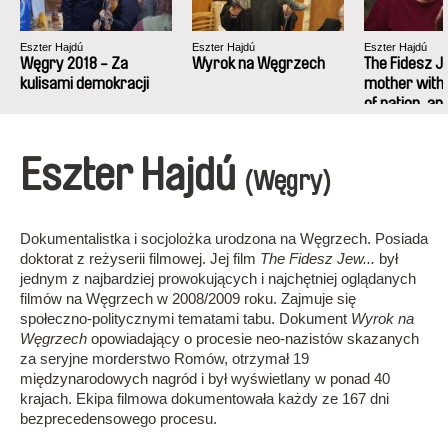
Eszter Hajdú
Eszter Hajdú
Eszter Hajdú
Węgry 2018 - Za
Wyrok na Węgrzech
The Fidesz J
kulisami demokracji
mother with
of nation, an
Eszter Hajdú
(Węgry)
Dokumentalistka i socjolożka urodzona na Węgrzech. Posiada
doktorat z reżyserii filmowej. Jej film
The Fidesz Jew...
był
jednym z najbardziej prowokujących i najchętniej oglądanych
filmów na Węgrzech w 2008/2009 roku. Zajmuje się
społeczno-politycznymi tematami tabu. Dokument
Wyrok na
Węgrzech
opowiadający o procesie neo-nazistów skazanych
za seryjne morderstwo Romów, otrzymał 19
międzynarodowych nagród i był wyświetlany w ponad 40
krajach. Ekipa filmowa dokumentowała każdy ze 167 dni
bezprecedensowego procesu.