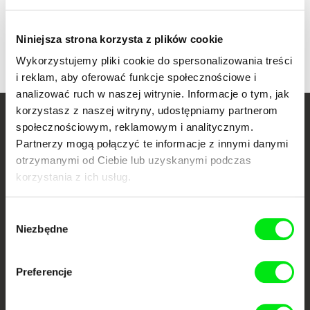
Niniejsza strona korzysta z plików cookie
Wykorzystujemy pliki cookie do spersonalizowania treści
i reklam, aby oferować funkcje społecznościowe i
analizować ruch w naszej witrynie. Informacje o tym, jak
korzystasz z naszej witryny, udostępniamy partnerom
Twoje kino
społecznościowym, reklamowym i analitycznym.
Partnerzy mogą połączyć te informacje z innymi danymi
dokumentalne online
otrzymanymi od Ciebie lub uzyskanymi podczas
korzystania z ich usług.
Nowe festiwalowe filmy
każdego tygodnia
Wybór
Niezbędne
zgody
Portal DAFilms.pl powstał w wyniku inicjatywy Doc Alliance, kreatywnej
współpracy 7 europejskich festiwali kina dokumentalnego. Naszym celem
jest przesuwać granice filmu dokumentalnego, wspierać jego
Preferencje
różnorodność i promować wartościowe autorskie filmy.
Członkowie Doc Alliance