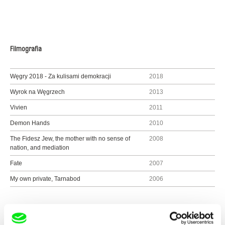
Filmografia
Węgry 2018 - Za kulisami demokracji
2018
Wyrok na Węgrzech
2013
Vivien
2011
Demon Hands
2010
The Fidesz Jew, the mother with no sense of
2008
nation, and mediation
Fate
2007
My own private, Tarnabod
2006
Pokaż wszystkich reżyserów