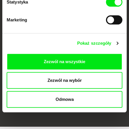
Statystyka
Marketing
Pokaż szczegóły
CPH:DOX
Doclisboa
Millennium Docs
DOK Leipzig
Against Gravity
Zezwól na wszystkie
Zezwól na wybór
Odmowa
FIDMarseille
Ji.hlava IDFF
Visions du Réel