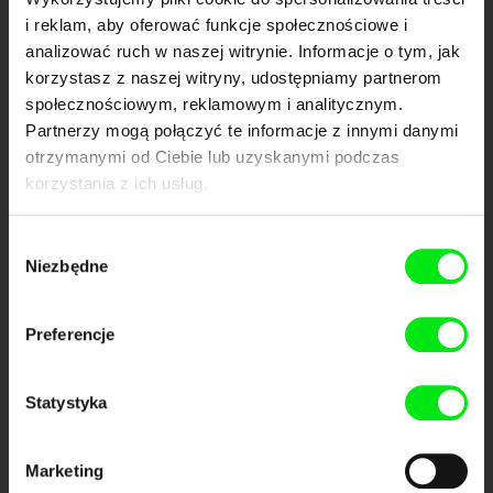
Twoje kino
i reklam, aby oferować funkcje społecznościowe i
dokumentalne online
analizować ruch w naszej witrynie. Informacje o tym, jak
korzystasz z naszej witryny, udostępniamy partnerom
Nowe festiwalowe filmy
społecznościowym, reklamowym i analitycznym.
każdego tygodnia
Partnerzy mogą połączyć te informacje z innymi danymi
otrzymanymi od Ciebie lub uzyskanymi podczas
korzystania z ich usług.
Portal DAFilms.pl powstał w wyniku inicjatywy Doc Alliance, kreatywnej
współpracy 7 europejskich festiwali kina dokumentalnego. Naszym celem
jest przesuwać granice filmu dokumentalnego, wspierać jego
Wybór
różnorodność i promować wartościowe autorskie filmy.
Niezbędne
zgody
Członkowie Doc Alliance
Preferencje
Statystyka
Marketing
CPH:DOX
Doclisboa
Millennium Docs
DOK Leipzig