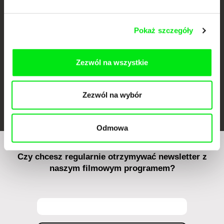
Against Gravity
Pokaż szczegóły
Zezwól na wszystkie
Zezwól na wybór
FIDMarseille
Ji.hlava IDFF
Visions du Réel
Odmowa
Czy chcesz regularnie otrzymywać newsletter z
naszym filmowym programem?