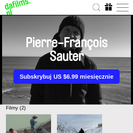
Pierre-François
Sauter
Subskrybuj US $6.99 miesięcznie
Filmy (2)