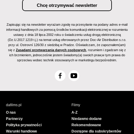
Zapisując się na newsletter wyrażam zgodę na przesyłanie na podany adres e-mail
informacji handlowych za pomocą środków komunikacji elektronicznej w rozumieniu
ustawy z dnia 18 lipca 2002 roku o świadczeniu usług drogą elektroniczną
(Dz.U.2017.1219 t.j.) na temat usług oferowanych przez Doc-Air Distribution s.r.o.
przy ul. Ostrovní 126/30 z siedzibą w Pradze. Oświadczam, że zapoznałem(am)
się z
Zasadami przetwarzania danych osobowych
, rozumiem i zgadzam się z
ich brzmieniem, jednocześnie jestem świadomy(a) swoich praw,w tym prawa do
sprzeciwu wobec technik stosowanych w marketingu bezpośrednim.
F
Y
a
o
c
u
e
T
b
u
dafilms.pl
Filmy
o
b
O nas
A-Z
o
e
Partnerzy
Niedawno dodane
k
Polityka prywatności
Rekomendowane
Warunki handlowe
Dostępne dla subskrybentów