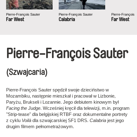
Pierre-François Sauter
Pierre-François Sauter
Pierre-François 
Far West
Calabria
Far West
Pierre-François Sauter
(Szwajcaria)
Pierre-François Sauter spędził swoje dzieciństwo w
Mozambiku, następnie mieszkał i pracował w Lizbonie,
Paryżu, Brukseli i Lozannie. Jego debiutem kinowym był
Facing the Judge
. Wcześniej kręcił dla telewizji, m.in. program
"Strip-tease" dla belgijskiej RTBF oraz dokumentalne portrety
z cyklu
Voilà
dla szwajcarskiej SF1 DRS.
Calabria
jest jego
drugim filmem pełnometrażowym.