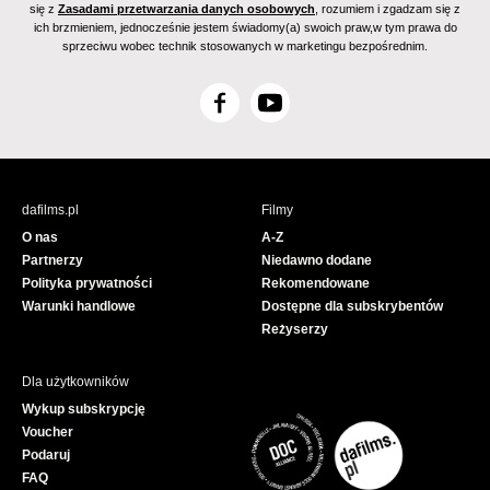
się z
Zasadami przetwarzania danych osobowych
, rozumiem i zgadzam się z
ich brzmieniem, jednocześnie jestem świadomy(a) swoich praw,w tym prawa do
sprzeciwu wobec technik stosowanych w marketingu bezpośrednim.
F
Y
a
o
c
u
e
T
b
u
dafilms.pl
Filmy
o
b
O nas
A-Z
o
e
Partnerzy
Niedawno dodane
k
Polityka prywatności
Rekomendowane
Warunki handlowe
Dostępne dla subskrybentów
Reżyserzy
Dla użytkowników
Wykup subskrypcję
Voucher
Podaruj
FAQ