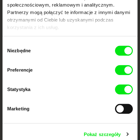
społecznościowym, reklamowym i analitycznym.
Portal DAFilms.pl powstał w wyniku inicjatywy Doc Alliance, kreatywnej
Partnerzy mogą połączyć te informacje z innymi danymi
współpracy 7 europejskich festiwali kina dokumentalnego. Naszym celem
jest przesuwać granice filmu dokumentalnego, wspierać jego
otrzymanymi od Ciebie lub uzyskanymi podczas
różnorodność i promować wartościowe autorskie filmy.
korzystania z ich usług.
Członkowie Doc Alliance
Wybór
Niezbędne
zgody
Preferencje
Statystyka
CPH:DOX
Doclisboa
Millennium Docs
DOK Leipzig
Against Gravity
Marketing
Pokaż szczegóły