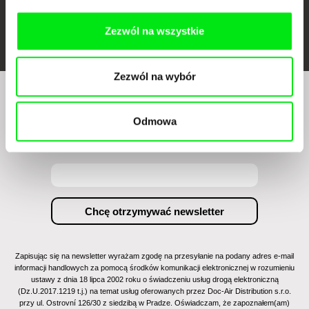
FIDMarseille
Ji.hlava IDFF
Visions du Réel
Zezwól na wszystkie
Zezwól na wybór
Czy chcesz regularnie otrzymywać newsletter z
Odmowa
naszym filmowym programem?
Zapisując się na newsletter wyrażam zgodę na przesyłanie na podany adres e-mail
informacji handlowych za pomocą środków komunikacji elektronicznej w rozumieniu
ustawy z dnia 18 lipca 2002 roku o świadczeniu usług drogą elektroniczną
(Dz.U.2017.1219 t.j.) na temat usług oferowanych przez Doc-Air Distribution s.r.o.
przy ul. Ostrovní 126/30 z siedzibą w Pradze. Oświadczam, że zapoznałem(am)