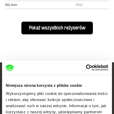
Mój dom
2012
Pokaż wszystkich reżyserów
Twoje kino
dokumentalne online
Niniejsza strona korzysta z plików cookie
Wykorzystujemy pliki cookie do spersonalizowania treści
Nowe festiwalowe filmy
i reklam, aby oferować funkcje społecznościowe i
każdego tygodnia
analizować ruch w naszej witrynie. Informacje o tym, jak
korzystasz z naszej witryny, udostępniamy partnerom