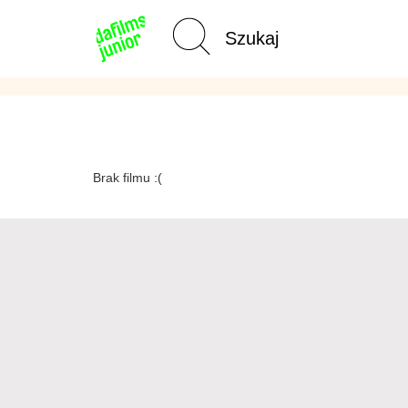
Strona
główna
Brak filmu :(