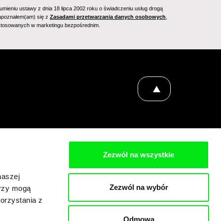
mieniu ustawy z dnia 18 lipca 2002 roku o świadczeniu usług drogą
 zapoznałem(am) się z
Zasadami przetwarzania danych osobowych
,
 stosowanych w marketingu bezpośrednim.
Zezwól na wszystkie
naszej
Zezwól na wybór
erzy mogą
orzystania z
Odmowa