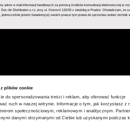
ny adres e-mail informacji handlowych za pomocą środków komunikacji elektronicznej w rozu
z Doc-Air Distribution s.r.o. przy ul. Ostrovní 126/30 z siedzibą w Pradze. Oświadczam, że
m, jednocześnie jestem świadomy(a) swoich praw,w tym prawa do sprzeciwu wobec technik
 z plików cookie
ie do spersonalizowania treści i reklam, aby oferować funkcje
wać ruch w naszej witrynie. Informacje o tym, jak korzystasz z 
rtnerom społecznościowym, reklamowym i analitycznym. Partn
innymi danymi otrzymanymi od Ciebie lub uzyskanymi podczas k