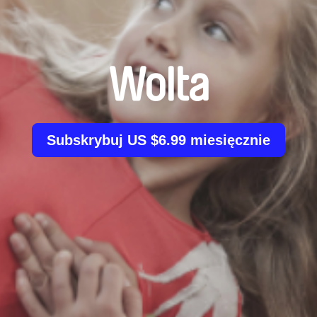
Wolta
Subskrybuj US $6.99 miesięcznie