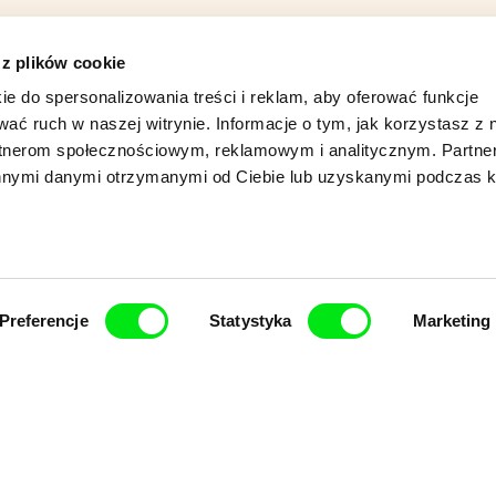
 z plików cookie
nuje woltyżerkę. Rozpoczyna się
ie do spersonalizowania treści i reklam, aby oferować funkcje
figury z udziałem Zuzi nie
wać ruch w naszej witrynie. Informacje o tym, jak korzystasz z 
rtnerom społecznościowym, reklamowym i analitycznym. Partn
innymi danymi otrzymanymi od Ciebie lub uzyskanymi podczas k
Preferencje
Statystyka
Marketing