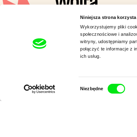
Wolta
Niniejsza strona korzysta
Zuzia ma 12 lat i od kilku tre
Wykorzystujemy pliki cook
kolejny sezon, okazuje się, że 
społecznościowe i analizo
mają już gracji i lekkości...
witryny, udostępniamy pa
połączyć te informacje z 
ich usług.
Wybór
Niezbędne
zgody