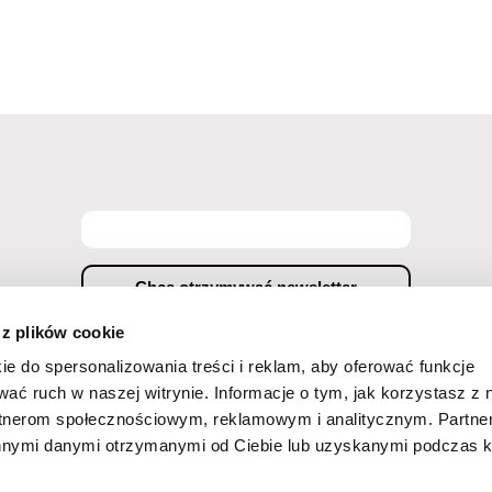
 z plików cookie
ny adres e-mail informacji handlowych za pomocą środków komunikacji elektronicznej w rozu
ie do spersonalizowania treści i reklam, aby oferować funkcje
z Doc-Air Distribution s.r.o. przy ul. Ostrovní 126/30 z siedzibą w Pradze. Oświadczam, że
wać ruch w naszej witrynie. Informacje o tym, jak korzystasz z 
m, jednocześnie jestem świadomy(a) swoich praw,w tym prawa do sprzeciwu wobec technik
rtnerom społecznościowym, reklamowym i analitycznym. Partn
innymi danymi otrzymanymi od Ciebie lub uzyskanymi podczas k