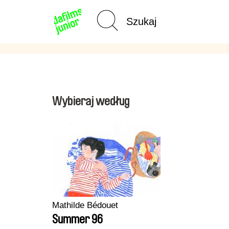
Strona
główna
Wybieraj według
Mathilde Bédouet
Summer 96