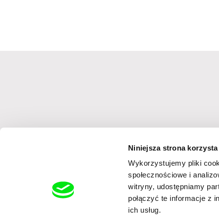
Niniejsza strona korzysta
Zapisując się na newsletter wyrażam zgodę na przesyłanie na poda
Wykorzystujemy pliki cook
elektroniczną (Dz.U.2017.1219 t.j.) na temat usług oferowanych prze
społecznościowe i analizo
rozumiem i zgadzam się z ich brzmienie
witryny, udostępniamy pa
połączyć te informacje z 
ich usług.